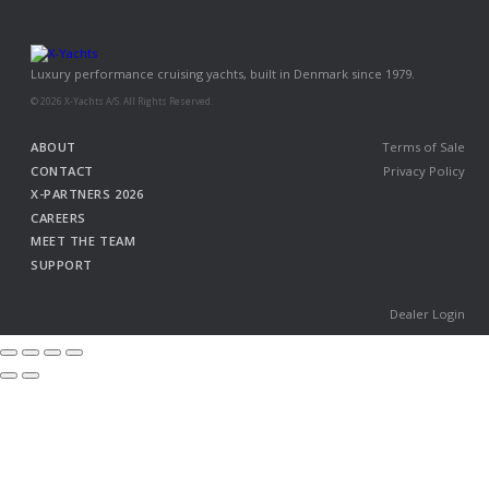
Luxury performance cruising yachts, built in Denmark since 1979.
© 2026 X-Yachts A/S. All Rights Reserved.
ABOUT
Terms of Sale
CONTACT
Privacy Policy
X-PARTNERS 2026
CAREERS
MEET THE TEAM
SUPPORT
Dealer Login