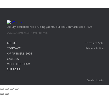
Luxury performance cruising yachts, built in Denmark since 1979.
© 2026 X-Yachts A/S. All Rights Reserved.
ABOUT
Terms of Sale
CONTACT
Privacy Policy
X-PARTNERS 2026
CAREERS
MEET THE TEAM
SUPPORT
Dealer Login