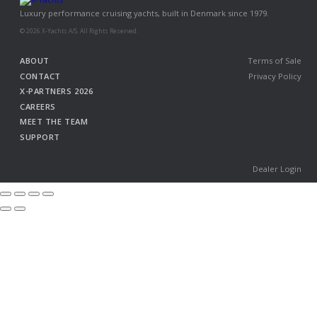
Luxury performance cruising yachts, built in Denmark since 1979.
© 2026 X-Yachts A/S. All Rights Reserved.
ABOUT
Terms of Sale
CONTACT
Privacy Policy
X-PARTNERS 2026
CAREERS
MEET THE TEAM
SUPPORT
Dealer Login