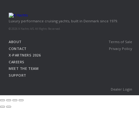
Luxury performance cruising yachts, built in Denmark since 1979.
© 2026 X-Yachts A/S. All Rights Reserved.
ABOUT
Terms of Sale
CONTACT
Privacy Policy
X-PARTNERS 2026
CAREERS
MEET THE TEAM
SUPPORT
Dealer Login