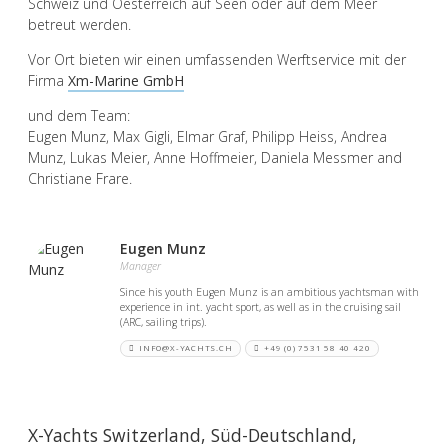
Schweiz und Oesterreich auf Seen oder auf dem Meer
betreut werden.
Vor Ort bieten wir einen umfassenden Werftservice mit der
Firma
Xm-Marine GmbH
und dem Team:
Eugen Munz, Max Gigli, Elmar Graf, Philipp Heiss, Andrea
Munz, Lukas Meier, Anne Hoffmeier, Daniela Messmer and
Christiane Frare.
Eugen Munz
Manager
Since his youth Eugen Munz is an ambitious yachtsman with
experience in int. yacht sport, as well as in the cruising sail
(ARC, sailing trips).
INFO@X-YACHTS.CH
+49 (0) 7531 58 40 420
X-Yachts Switzerland, Süd-Deutschland,