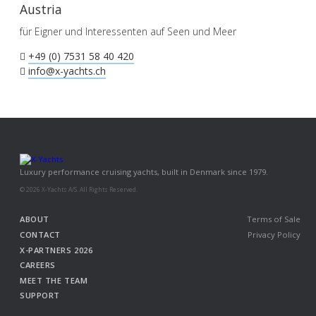
Austria
für Eigner und Interessenten auf Seen und Meer
+49 (0) 7531 58 40 420
info@x-yachts.ch
Luxury performance cruising yachts, built in Denmark since 1979.
© 2026 X-Yachts A/S. All Rights Reserved.
ABOUT
Terms of Sale
CONTACT
Privacy Policy
X-PARTNERS 2026
CAREERS
MEET THE TEAM
SUPPORT