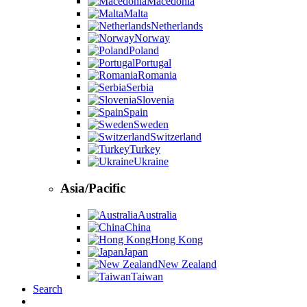
Macedonia
Malta
Netherlands
Norway
Poland
Portugal
Romania
Serbia
Slovenia
Spain
Sweden
Switzerland
Turkey
Ukraine
Asia/Pacific
Australia
China
Hong Kong
Japan
New Zealand
Taiwan
Search