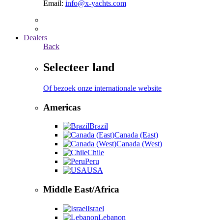
Email:
info@x-yachts.com
Dealers
Back
Selecteer land
Of bezoek onze internationale website
Americas
Brazil
Canada (East)
Canada (West)
Chile
Peru
USA
Middle East/Africa
Israel
Lebanon