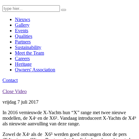
Search
for:
Nieuws
Gallery
Events
Qualities
Partners
Sustainability
Meet the Team
Careers
Heritage
Owners' Association
Contact
Close Video
vrijdag 7 juli 2017
In 2016 vernieuwde X-Yachts hun “X” range met twee nieuwe
modellen, de X4ᶟ en de X6⁵. Vandaag introduceert X-Yachts de X4⁹
als nieuwste aanvulling van deze range.
Zowel de X4ᶟ als de X6⁵ werden goed ontvangen door de pers