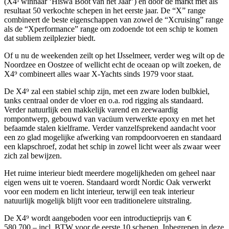
(X4ᶟ winnaar ‘Hiswa Boot van het Jaar’) én door de markt met als
resultaat 50 verkochte schepen in het eerste jaar. De “X” range
combineert de beste eigenschappen van zowel de “Xcruising” range
als de “Xperformance” range om zodoende tot een schip te komen
dat subliem zeilplezier biedt.
Of u nu de weekenden zeilt op het IJsselmeer, verder weg wilt op de
Noordzee en Oostzee of wellicht echt de oceaan op wilt zoeken, de
X4⁹ combineert alles waar X-Yachts sinds 1979 voor staat.
De X4⁹ zal een stabiel schip zijn, met een zware loden bulbkiel,
tanks centraal onder de vloer en o.a. rod rigging als standaard.
Verder natuurlijk een makkelijk varend en zeewaardig
rompontwerp, gebouwd van vacüum verwerkte epoxy en met het
befaamde stalen kielframe. Verder vanzelfsprekend aandacht voor
een zo glad mogelijke afwerking van rompdoorvoeren en standaard
een klapschroef, zodat het schip in zowel licht weer als zwaar weer
zich zal bewijzen.
Het ruime interieur biedt meerdere mogelijkheden om geheel naar
eigen wens uit te voeren. Standaard wordt Nordic Oak verwerkt
voor een modern en licht interieur, terwijl een teak interieur
natuurlijk mogelijk blijft voor een traditionelere uitstraling.
De X4⁹ wordt aangeboden voor een introductieprijs van €
580.700,– incl. BTW voor de eerste 10 schepen. Inbegrepen in deze