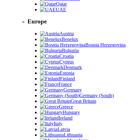
Qatar
UAE
Europe
Austria
Benelux
Bosnia Herzegovina
Bulgaria
Croatia
Cyprus
Denmark
Estonia
Finland
France
Germany
Germany (South)
Great Britain
Greece
Hungary
Ireland
Italy
Latvia
Lithuania