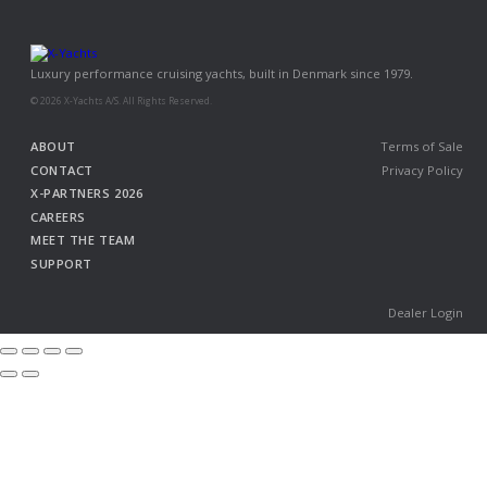
Luxury performance cruising yachts, built in Denmark since 1979.
© 2026 X-Yachts A/S. All Rights Reserved.
ABOUT
Terms of Sale
CONTACT
Privacy Policy
X-PARTNERS 2026
CAREERS
MEET THE TEAM
SUPPORT
Dealer Login