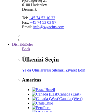
Fjordagervej 21
6100 Haderslev
Denmark
Tel:
+45 74 52 10 22
Fax:
+45 74 53 03 97
Email:
info@x-yachts.com
Distribütörler
Back
Ülkenizi Seçin
Ya da Uluslararası Sitemizi Ziyaret Edin
Americas
Brazil
Canada (East)
Canada (West)
Chile
Peru