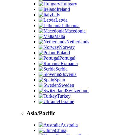
Hungary
Ireland
Italy
Latvia
Lithuania
Macedonia
Malta
Netherlands
Norway
Poland
Portugal
Romania
Serbia
Slovenia
Spain
Sweden
Switzerland
Turkey
Ukraine
Asia/Pacific
Australia
China