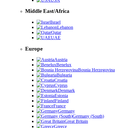
USA
Middle East/Africa
Israel
Lebanon
Qatar
UAE
Europe
Austria
Benelux
Bosnia Herzegovina
Bulgaria
Croatia
Cyprus
Denmark
Estonia
Finland
France
Germany
Germany (South)
Great Britain
Greece