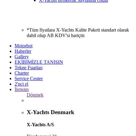
X-Yachts Brokerlik Sayfasına Gidin
*Tüm fiyatlara X-Yachts Kalite Paketi standart olarak
dahil olup AB KDV'si hariçtir.
Motorbot
Haberler
Gallery
EKİBİMİZLE TANIŞIN
Tekne Fuarları
Charter
Service Center
2'nci el
İletişim
Dönmek
X-Yachts Denmark
X-Yachts A/S