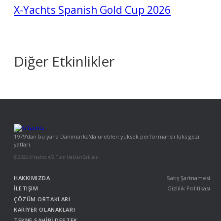
X-Yachts Spanish Gold Cup 2026
Diğer Etkinlikler
1979'dan bu yana Danimarka'da üretilen yüksek performanslı lüks gezi
yatları.
© 2026 X-Yachts A/S. Tüm Hakları Saklıdır.
HAKKIMIZDA
Satış Şartnamesi
İLETIŞIM
Gizlilik Politikası
ÇÖZÜM ORTAKLARI
KARİYER OLANAKLARI
TEKNE SAHİBİ DESTEK