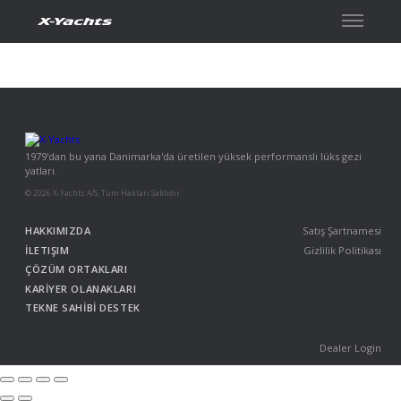
İletişim
1979'dan bu yana Danimarka'da üretilen yüksek performanslı lüks gezi
yatları.
© 2026 X-Yachts A/S. Tüm Hakları Saklıdır.
HAKKIMIZDA
Satış Şartnamesi
İLETIŞIM
Gizlilik Politikası
ÇÖZÜM ORTAKLARI
KARİYER OLANAKLARI
TEKNE SAHİBİ DESTEK
Dealer Login