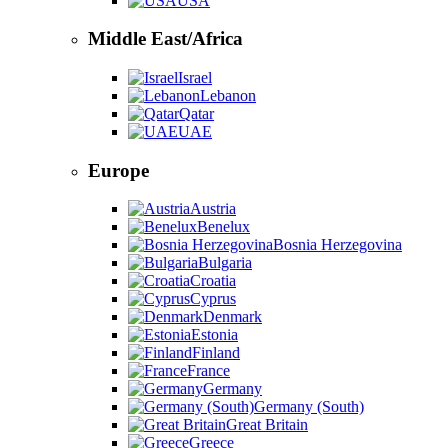
USA
Middle East/Africa
Israel
Lebanon
Qatar
UAE
Europe
Austria
Benelux
Bosnia Herzegovina
Bulgaria
Croatia
Cyprus
Denmark
Estonia
Finland
France
Germany
Germany (South)
Great Britain
Greece