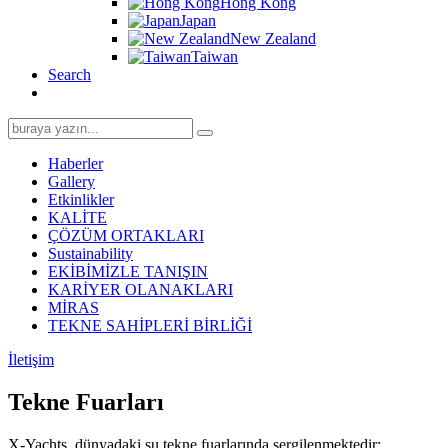
Hong Kong
Japan
New Zealand
Taiwan
Search
Search
for:
Haberler
Gallery
Etkinlikler
KALİTE
ÇÖZÜM ORTAKLARI
Sustainability
EKİBİMİZLE TANIŞIN
KARİYER OLANAKLARI
MİRAS
TEKNE SAHİPLERİ BİRLİĞİ
İletişim
Tekne Fuarları
X-Yachts, dünyadaki şu tekne fuarlarında sergilenmektedir: