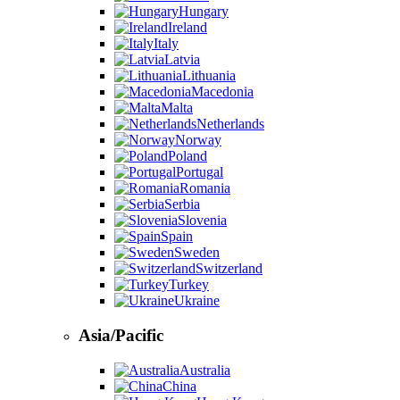
Hungary
Ireland
Italy
Latvia
Lithuania
Macedonia
Malta
Netherlands
Norway
Poland
Portugal
Romania
Serbia
Slovenia
Spain
Sweden
Switzerland
Turkey
Ukraine
Asia/Pacific
Australia
China