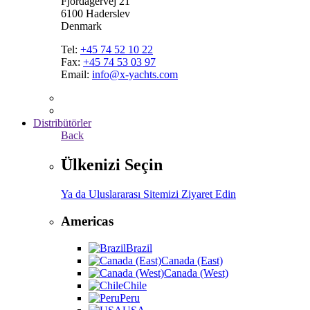
Fjordagervej 21
6100 Haderslev
Denmark
Tel:
+45 74 52 10 22
Fax:
+45 74 53 03 97
Email:
info@x-yachts.com
Distribütörler
Back
Ülkenizi Seçin
Ya da Uluslararası Sitemizi Ziyaret Edin
Americas
Brazil
Canada (East)
Canada (West)
Chile
Peru