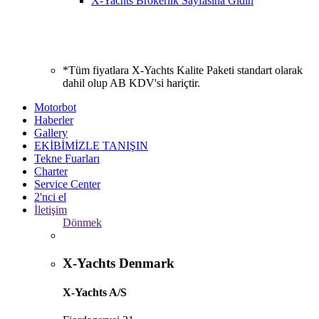
X-Yachts Brokerlik Sayfasına Gidin
*Tüm fiyatlara X-Yachts Kalite Paketi standart olarak
dahil olup AB KDV'si hariçtir.
Motorbot
Haberler
Gallery
EKİBİMİZLE TANIŞIN
Tekne Fuarları
Charter
Service Center
2'nci el
İletişim
Dönmek
X-Yachts Denmark
X-Yachts A/S