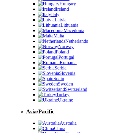
Hungary
Ireland
Italy
Latvia
Lithuania
Macedonia
Malta
Netherlands
Norway
Poland
Portugal
Romania
Serbia
Slovenia
Spain
Sweden
Switzerland
Turkey
Ukraine
Asia/Pacific
Australia
China