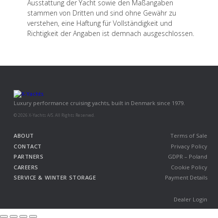
Ausstattung der Yacht sowie den Maßangaben
stammen von Dritten und sind ohne Gewähr zu
verstehen, eine Haftung für Vollständigkeit und
Richtigkeit der Angaben ist demnach ausgeschlossen.
Luxury performance cruising yachts, built in Denmark since 1979.
© 2026 X-Yachts A/S. All Rights Reserved.
ABOUT
Terms of Sale
CONTACT
Privacy Policy
PARTNERS
GDPR – Poland
CAREERS
Cookie Policy
SERVICE & WINTER STORAGE
Payment Details
Dealer Login