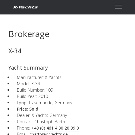
Contact
Brokerage
X-34
Yacht Summary
Manufacturer: X-Yachts
Model: X-34
Build Number: 109
Build Year: 2010
Lying: Travemünde, Germany
Price:
Sold
Dealer: X-Yachts Germany
Contact: Christoph Barth
Phone:
+49 (0) 461 4 30 20 99 0
Email:
cbarth@x-yachts.de