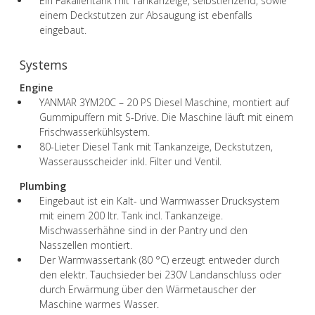
Ein Fäkalientank mit Tankanzeige, selbstlenzend, sowie
einem Deckstutzen zur Absaugung ist ebenfalls
eingebaut.
Systems
Engine
YANMAR 3YM20C – 20 PS Diesel Maschine, montiert auf
Gummipuffern mit S-Drive. Die Maschine läuft mit einem
Frischwasserkühlsystem.
80-Lieter Diesel Tank mit Tankanzeige, Deckstutzen,
Wasserausscheider inkl. Filter und Ventil.
Plumbing
Eingebaut ist ein Kalt- und Warmwasser Drucksystem
mit einem 200 ltr. Tank incl. Tankanzeige.
Mischwasserhähne sind in der Pantry und den
Nasszellen montiert.
Der Warmwassertank (80 °C) erzeugt entweder durch
den elektr. Tauchsieder bei 230V Landanschluss oder
durch Erwärmung über den Wärmetauscher der
Maschine warmes Wasser.