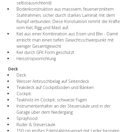
selbstausrichtend)
Bodenkonstruktion aus massivem, feuerverzinktem
Stahlrahmen, sicher durch starkes Laminat mit dem
Rumpf verbunden. Diese Konstuktion nimmt die Kräfte
vom Kiel, Rigg und Mast auf.
Kiel aus einer Kombination aus Eisen und Blei - Damit
erreicht man einen tiefen Gewichtsschwerpunkt mit
weniger Gesamtgewicht
Kiel durch GFK Form geschützt
Heisstropvorrichtung
Deck
Deck:
Weisser Antiruschbelag auf Seitendeck
Teakdeck auf Cockpitboden und Bänken
Cockpit:
Teakholz im Cockpit, schwarze Fugen
Instrumentenhalter an der Steuersäule und in der
Garage über dem Niedergang
Sprayhood
Ruder & Steuersäule
150 cm großes Edelstahlsteuerrad mit Leder bezogen