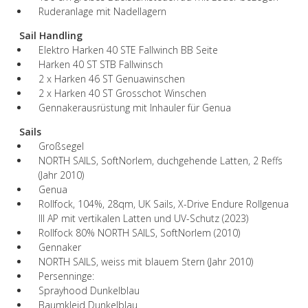
Ruderanlage mit Nadellagern
Sail Handling
Elektro Harken 40 STE Fallwinch BB Seite
Harken 40 ST STB Fallwinsch
2 x Harken 46 ST Genuawinschen
2 x Harken 40 ST Grosschot Winschen
Gennakerausrüstung mit Inhauler für Genua
Sails
Großsegel
NORTH SAILS, SoftNorlem, duchgehende Latten, 2 Reffs
(Jahr 2010)
Genua
Rollfock, 104%, 28qm, UK Sails, X-Drive Endure Rollgenua
III AP mit vertikalen Latten und UV-Schutz (2023)
Rollfock 80% NORTH SAILS, SoftNorlem (2010)
Gennaker
NORTH SAILS, weiss mit blauem Stern (Jahr 2010)
Persenninge:
Sprayhood Dunkelblau
Baumkleid Dunkelblau