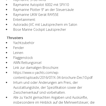
Raymarine Autopilot 6002 mit SPX10
Raymarine Plotter 9” an der Steuersäule
Raymarine UKW Gerät RAY55E
Entertainment:
Autoradio JVC mit Lautsprechern im Salon
Bose Marine Cockpit Lautsprecher
Thrusters
Yachtzubehör
Fender
Leinen
Flaggenstock
AWN Rettungsinsel
Link zur damaligen Broschüre:
https://www.x-yachts.com/wp-
content/uploads/2016/07/X-34-brochure-Dec10.pdf
Irrtum und oder Änderungen am Preis, der
Ausstattungsliste, der Spezifikation sowie der
Zwischenverkauf sind vorbehalten.
Alle zu Yacht gemachten Angaben und Auskünfte,
insbesondere im Hinblick auf die Mehrwertsteuer, die