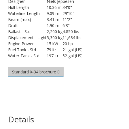
Designer
Niels Jeppesen
Hull Length
10.36 m
34'0"
Waterline Length
9.09 m
29'10"
Beam (max)
3.41 m
11'2"
Draft
1.90 m
6'3"
Ballast - Std
2,200 kg
4,850 lbs
Displacement - Light
5,300 kg
11,684 lbs
Engine Power
15 kW
20 hp
Fuel Tank - Std
79 ltr
21 gal (US)
Water Tank - Std
197 ltr
52 gal (US)
Standard X-34 brochure
Details