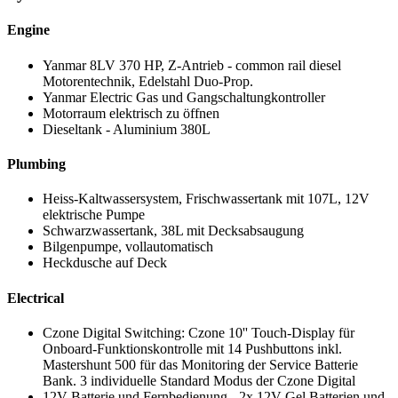
Engine
Yanmar 8LV 370 HP, Z-Antrieb - common rail diesel
Motorentechnik, Edelstahl Duo-Prop.
Yanmar Electric Gas und Gangschaltungkontroller
Motorraum elektrisch zu öffnen
Dieseltank - Aluminium 380L
Plumbing
Heiss-Kaltwassersystem, Frischwassertank mit 107L, 12V
elektrische Pumpe
Schwarzwassertank, 38L mit Decksabsaugung
Bilgenpumpe, vollautomatisch
Heckdusche auf Deck
Electrical
Czone Digital Switching: Czone 10'' Touch-Display für
Onboard-Funktionskontrolle mit 14 Pushbuttons inkl.
Mastershunt 500 für das Monitoring der Service Batterie
Bank. 3 individuelle Standard Modus der Czone Digital
12V Batterie und Fernbedienung - 2x 12V Gel Batterien und