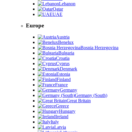
Lebanon
Qatar
UAE
Europe
Austria
Benelux
Bosnia Herzegovina
Bulgaria
Croatia
Cyprus
Denmark
Estonia
Finland
France
Germany
Germany (South)
Great Britain
Greece
Hungary
Ireland
Italy
Latvia