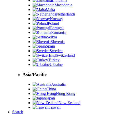
Lithuania
Macedonia
Malta
Netherlands
Norway
Poland
Portugal
Romania
Serbia
Slovenia
Spain
Sweden
Switzerland
Turkey
Ukraine
Asia/Pacific
Australia
China
Hong Kong
Japan
New Zealand
Taiwan
Search