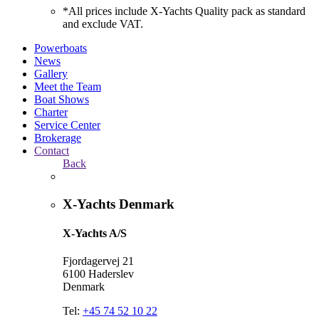
*All prices include X-Yachts Quality pack as standard
and exclude VAT.
Powerboats
News
Gallery
Meet the Team
Boat Shows
Charter
Service Center
Brokerage
Contact
Back
X-Yachts Denmark
X-Yachts A/S
Fjordagervej 21
6100 Haderslev
Denmark
Tel:
+45 74 52 10 22