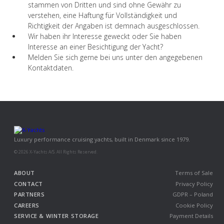
stammen von Dritten und sind ohne Gewähr zu
verstehen, eine Haftung für Vollständigkeit und
Richtigkeit der Angaben ist demnach ausgeschlossen.
Wir haben ihr Interesse geweckt oder Sie haben
Interesse an einer Besichtigung der Yacht?
Melden Sie sich gerne bei uns unter den angegebenen
Kontaktdaten.
Luxury performance cruising yachts, built in Denmark since 1979.
© 2026 X-Yachts A/S. All Rights Reserved.
ABOUT
Terms of Sale
CONTACT
Privacy Policy
PARTNERS
GDPR – Poland
CAREERS
Cookie Policy
SERVICE & WINTER STORAGE
Payment Details