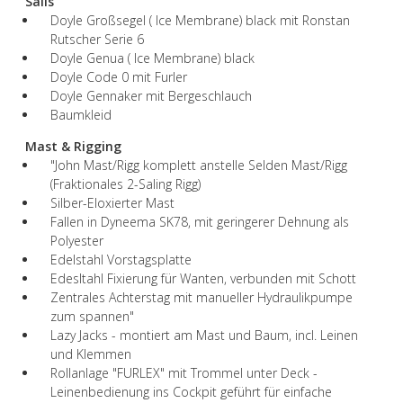
Sails
Doyle Großsegel ( Ice Membrane) black mit Ronstan
Rutscher Serie 6
Doyle Genua ( Ice Membrane) black
Doyle Code 0 mit Furler
Doyle Gennaker mit Bergeschlauch
Baumkleid
Mast & Rigging
"John Mast/Rigg komplett anstelle Selden Mast/Rigg
(Fraktionales 2-Saling Rigg)
Silber-Eloxierter Mast
Fallen in Dyneema SK78, mit geringerer Dehnung als
Polyester
Edelstahl Vorstagsplatte
Edesltahl Fixierung für Wanten, verbunden mit Schott
Zentrales Achterstag mit manueller Hydraulikpumpe
zum spannen"
Lazy Jacks - montiert am Mast und Baum, incl. Leinen
und Klemmen
Rollanlage "FURLEX" mit Trommel unter Deck -
Leinenbedienung ins Cockpit geführt für einfache