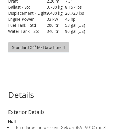
Draft
2.20 m
7'3"
Ballast - Std
3,700 kg
8,157 lbs
Displacement - Light
9,400 kg
20,723 lbs
Engine Power
33 kW
45 hp
Fuel Tank - Std
200 ltr
53 gal (US)
Water Tank - Std
340 ltr
90 gal (US)
Standard X4³ MkI brochure
Details
Exterior Details
Hull
Rumffarbe - in weissem Gelcoat (RAL 9010) mit 3