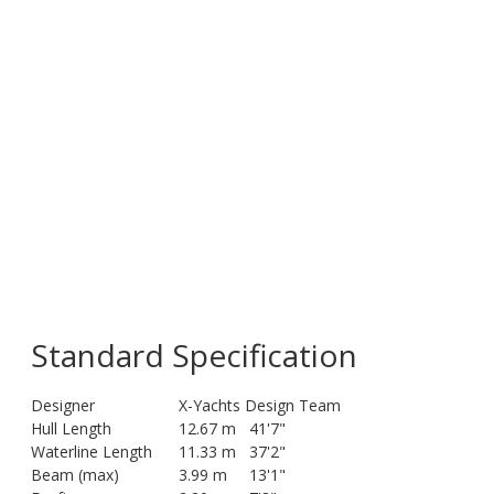
Standard Specification
Designer
X-Yachts Design Team
Hull Length
12.67 m
41'7"
Waterline Length
11.33 m
37'2"
Beam (max)
3.99 m
13'1"