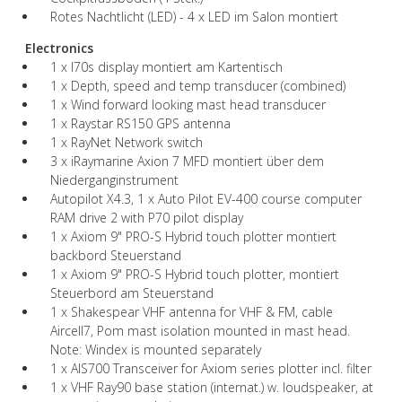
Rotes Nachtlicht (LED) - 4 x LED im Salon montiert
Electronics
1 x I70s display montiert am Kartentisch
1 x Depth, speed and temp transducer (combined)
1 x Wind forward looking mast head transducer
1 x Raystar RS150 GPS antenna
1 x RayNet Network switch
3 x iRaymarine Axion 7 MFD montiert über dem
Niederganginstrument
Autopilot X4.3, 1 x Auto Pilot EV-400 course computer
RAM drive 2 with P70 pilot display
1 x Axiom 9" PRO-S Hybrid touch plotter montiert
backbord Steuerstand
1 x Axiom 9" PRO-S Hybrid touch plotter, montiert
Steuerbord am Steuerstand
1 x Shakespear VHF antenna for VHF & FM, cable
Aircell7, Pom mast isolation mounted in mast head.
Note: Windex is mounted separately
1 x AIS700 Transceiver for Axiom series plotter incl. filter
1 x VHF Ray90 base station (internat.) w. loudspeaker, at