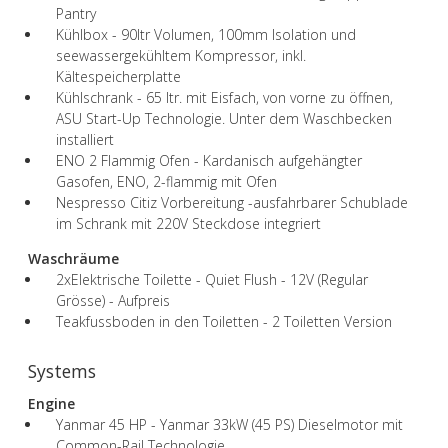
Pantry
Kühlbox - 90ltr Volumen, 100mm Isolation und
seewassergekühltem Kompressor, inkl.
Kältespeicherplatte
Kühlschrank - 65 ltr. mit Eisfach, von vorne zu öffnen,
ASU Start-Up Technologie. Unter dem Waschbecken
installiert
ENO 2 Flammig Ofen - Kardanisch aufgehängter
Gasofen, ENO, 2-flammig mit Ofen
Nespresso Citiz Vorbereitung -ausfahrbarer Schublade
im Schrank mit 220V Steckdose integriert
Waschräume
2xElektrische Toilette - Quiet Flush - 12V (Regular
Grösse) - Aufpreis
Teakfussboden in den Toiletten - 2 Toiletten Version
Systems
Engine
Yanmar 45 HP - Yanmar 33kW (45 PS) Dieselmotor mit
Common-Rail Technologie