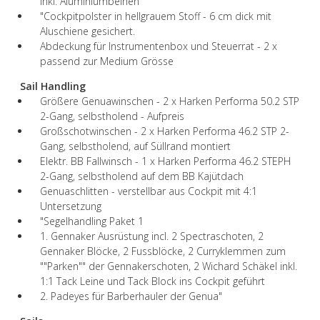
inkl. Aluminiumbeinen
"Cockpitpolster in hellgrauem Stoff - 6 cm dick mit
Aluschiene gesichert.
Abdeckung für Instrumentenbox und Steuerrat - 2 x
passend zur Medium Grösse
Sail Handling
Größere Genuawinschen - 2 x Harken Performa 50.2 STP
2-Gang, selbstholend - Aufpreis
Großschotwinschen - 2 x Harken Performa 46.2 STP 2-
Gang, selbstholend, auf Süllrand montiert
Elektr. BB Fallwinsch - 1 x Harken Performa 46.2 STEPH
2-Gang, selbstholend auf dem BB Kajütdach
Genuaschlitten - verstellbar aus Cockpit mit 4:1
Untersetzung
"Segelhandling Paket 1
1. Gennaker Ausrüstung incl. 2 Spectraschoten, 2
Gennaker Blöcke, 2 Fussblöcke, 2 Curryklemmen zum
""Parken"" der Gennakerschoten, 2 Wichard Schäkel inkl.
1:1 Tack Leine und Tack Block ins Cockpit geführt
2. Padeyes für Barberhauler der Genua"