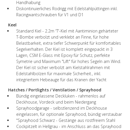
Handhabung
Diskontinuierliches Rodrigg mit Edelstahlpüttingen inkl.
Racingwantschrauben für V1 und D1
Keel
Standard Kiel - 2.2m 'T'-Kiel mit Aantiminion gehärteter
T-Bombe verbolzt und verklebt an Finne, für hohe
Belastbarkeit, extra tiefer Schwerpunkt für komfortables
Segelverhalten. Der Kiel ist komplett eingepackt in 3
Lagen, CSM E-Glass mit Epoxy für Schutz, perfekte
Symetrie und Maximum "Lift" für hohes Segeln am Wind.
Der Kiel ist sicher verbolzt am Kielstahlrahmen mit
Edelstahlbolzen für maximale Sicherheit., inkl.
integriertem Hebeauge für das Kranen der Yacht
Hatches / Portlights / Ventilation / Sprayhood
Bündig eingelassene Deckluken - rahmenlos auf
Deckhouse, Vordeck und beim Niedergang
Sprayhoodgarage - selbstlenzend im Deckhouse
eingelassen, für optionale Sprayhood, bündig verstaubar
"Sprayhood Schwarz - Gestänge aus rostfreiem Stahl
Cockpitzelt in Hellgrau - im Anschluss an das Sprayhood