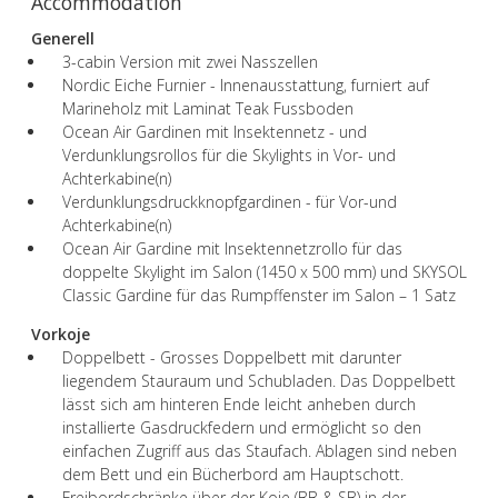
Accommodation
Generell
3-cabin Version mit zwei Nasszellen
Nordic Eiche Furnier - Innenausstattung, furniert auf
Marineholz mit Laminat Teak Fussboden
Ocean Air Gardinen mit Insektennetz - und
Verdunklungsrollos für die Skylights in Vor- und
Achterkabine(n)
Verdunklungsdruckknopfgardinen - für Vor-und
Achterkabine(n)
Ocean Air Gardine mit Insektennetzrollo für das
doppelte Skylight im Salon (1450 x 500 mm) und SKYSOL
Classic Gardine für das Rumpffenster im Salon – 1 Satz
Vorkoje
Doppelbett - Grosses Doppelbett mit darunter
liegendem Stauraum und Schubladen. Das Doppelbett
lässt sich am hinteren Ende leicht anheben durch
installierte Gasdruckfedern und ermöglicht so den
einfachen Zugriff aus das Staufach. Ablagen sind neben
dem Bett und ein Bücherbord am Hauptschott.
Freibordschränke über der Koje (BB & SB) in der