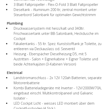
3 Blatt Faltpropeller - Flex-O-Fold 3 Blatt Faltpropeller
Dieseltank - Aluminium 200 ltr, zentral montiert unter
Steuerbord Salonbank für optimalen Gewichtstrimm
Plumbing
Druckwassersystem mit heiss/kalt und 340ltr.
Frischwassertank unter BB-Salonbank, Heckdusche im
Cockpit
Fäkalientanks - 55 ltr. Spez. Kunststofftank je Toilette, zu
entleeren via Deckauslass od. Seeventil
Heizung - Eberspächer Dieselheizung D5, mit 5
Austritten - Salon + Eignerkabine + Eigner Toilette und
beide Achterkajüten (3-Kabinen Version)
Electrical
Landstromanschluss - 2x 12V 120ah Batterien, separate
Motorenbatterie
Kombi Batterieladegeräte mit Inverter - 12V/2000W/70A,
eingebaut einschl. Multikontrolpaneel und Galvanic
Isolater -
LED Cockpit Licht - weisses LED montiert über dem
Cockpitfussboden (4 Stck.)