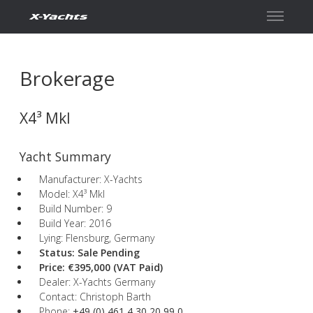
Contact
Brokerage
X4³ MkI
Yacht Summary
Manufacturer: X-Yachts
Model: X4³ MkI
Build Number: 9
Build Year: 2016
Lying: Flensburg, Germany
Status: Sale Pending
Price: €395,000
(VAT Paid)
Dealer: X-Yachts Germany
Contact: Christoph Barth
Phone:
+49 (0) 461 4 30 20 99 0