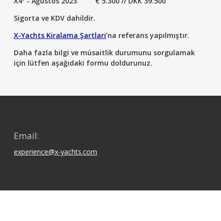
X4³ - Ağustos 2023
€ 5.300 // DKK 39.500
Sigorta ve KDV dahildir.
X-Yachts Kiralama Şartları
’na referans yapılmıştır.
Daha fazla bilgi ve müsaitlik durumunu sorgulamak
için lütfen aşağıdaki formu doldurunuz.
Email:
experience@x-yachts.com