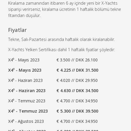
Kiralama zamanından itibaren 6 ay içinde yeni bir X-Yachts
siparişi verirseniz, kiralama ücretinin 1 haftalık bölümü tekne
fitaından düşülür.
Fiyatlar
Tekne, Salı-Pazartesi arasında haftalık olarak kiralanabilir.
X-Yachts Yelken Sertifikası dahil 1 haftalık fiyatlar şöyledir:
X4⁰ - Mayıs 2023
€ 3.500 // DKK 26.100
X4³ - Mayıs 2023
€ 4.225 // DKK 31.500
X4⁰ - Haziran 2023
€ 4.020 // DKK 29.950
X4³ - Haziran 2023
€ 4.630 // DKK 34.500
X4⁰ - Temmuz 2023
€ 4.700 // DKK 34.950
X4³ - Temmuz 2023
€ 5.300 // DKK 39.500
X4⁰ - Ağustos 2023
€ 4.700 // DKK 34.950