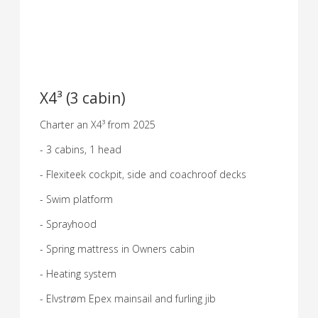
X4³ (3 cabin)
Charter an X4³ from 2025
- 3 cabins, 1 head
- Flexiteek cockpit, side and coachroof decks
- Swim platform
- Sprayhood
- Spring mattress in Owners cabin
- Heating system
- Elvstrøm Epex mainsail and furling jib