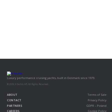
Luxury performance cruising yachts, built in Denmark since 1979.
© 2026 X-Yachts A/S. All Rights Reserved.
ABOUT
Terms of Sale
CONTACT
Privacy Policy
PARTNERS
GDPR – Poland
CAREERS
Cookie Policy