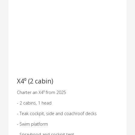
X4⁰ (2 cabin)
Charter an X4⁰ from 2025
- 2 cabins, 1 head
- Teak cockpit, side and coachroof decks
- Swim platform
- Sprayhood and cockpit tent