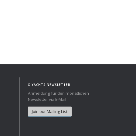
Norway
Australia
Poland
China
Portugal
Hong Kong
Romania
Japan
Serbia
New Zealand
Slovenia
Taiwan
Spain
Sweden
Switzerland
Turkey
Ukraine
X-YACHTS NEWSLETTER
Anmeldung für den monatlichen
Newsletter via E-Mail
Join our Mailing List