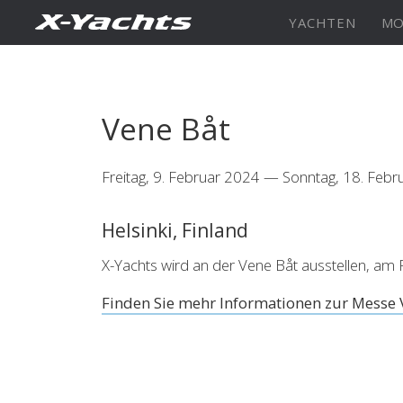
YACHTEN
MO
XRange
X5⁶
X4
Vene Båt
Freitag, 9. Februar 2024 — Sonntag, 18. Feb
Explore
Configure
Explo
Helsinki, Finland
X4⁰
X-Yachts wird an der Vene Båt ausstellen, am 
Finden Sie mehr Informationen zur Messe V
Explore
Configure
Americas
Middle
East/Africa
XCruising