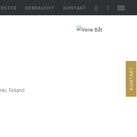
CENTER
GEBRAUCHT
KONTAKT
X4³ MkII
figure
Explore
Configure
KONTAKT
ki, Finland
Asia/Pacific