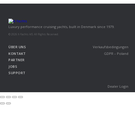
Luxury performance cruising yachts, built in Denmark since 1979.
© 2026 X-Yachts A/S. All Rights Reserved.
ÜBER UNS
Verkaufsbedingungen
KONTAKT
GDPR – Poland
PARTNER
JOBS
SUPPORT
Dealer Login