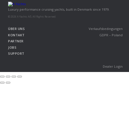
Luxury performance cruising yachts, built in Denmark since 1979.
© 2026 X-Yachts A/S. All Rights Reserved.
ÜBER UNS
Verkaufsbedingungen
KONTAKT
GDPR – Poland
PARTNER
JOBS
SUPPORT
Dealer Login