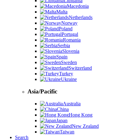
Lithuania
Macedonia
Malta
Netherlands
Norway
Poland
Portugal
Romania
Serbia
Slovenia
Spain
Sweden
Switzerland
Turkey
Ukraine
Asia/Pacific
Australia
China
Hong Kong
Japan
New Zealand
Taiwan
Search