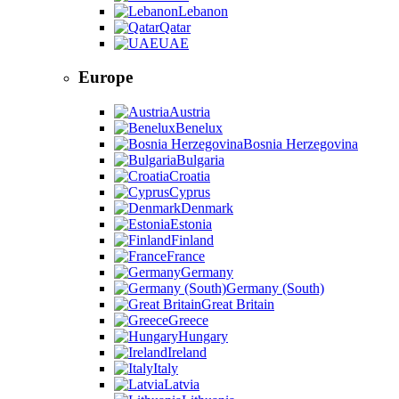
Lebanon
Qatar
UAE
Europe
Austria
Benelux
Bosnia Herzegovina
Bulgaria
Croatia
Cyprus
Denmark
Estonia
Finland
France
Germany
Germany (South)
Great Britain
Greece
Hungary
Ireland
Italy
Latvia