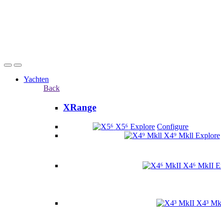
Yachten
Back
XRange
X5⁶
Explore
Configure
X4⁹ Mkll
Explore
X4⁶ MkII
E
X4³ Mk