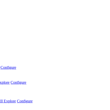
Configure
xplore
Configure
II
Explore
Configure