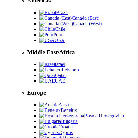
Americas
Brazil
Canada (East)
Canada (West)
Chile
Peru
USA
Middle East/Africa
Israel
Lebanon
Qatar
UAE
Europe
Austria
Benelux
Bosnia Herzegovina
Bulgaria
Croatia
Cyprus
Denmark