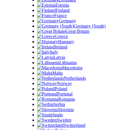
Estonia
Finland
France
Germany
Germany (South)
Great Britain
Greece
Hungary
Ireland
Italy
Latvia
Lithuania
Macedonia
Malta
Netherlands
Norway
Poland
Portugal
Romania
Serbia
Slovenia
Spain
Sweden
Switzerland