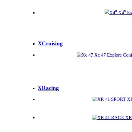
X4⁰
Ex
XCruising
Xc 47
Explore
Conf
XRacing
X
XR