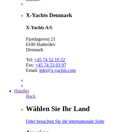
X-Yachts Denmark
X-Yachts A/S
Fjordagervej 21
6100 Haderslev
Denmark
Tel:
+45 74 52 10 22
Fax:
+45 74 53 03 97
Email:
info@x-yachts.com
Händler
Back
Wählen Sie Ihr Land
Oder besuchen Sie die internationale Seite