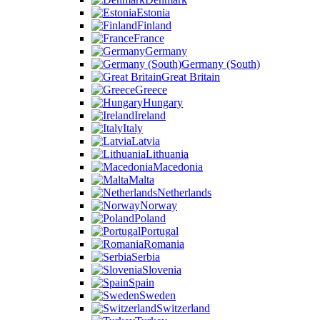
Estonia
Finland
France
Germany
Germany (South)
Great Britain
Greece
Hungary
Ireland
Italy
Latvia
Lithuania
Macedonia
Malta
Netherlands
Norway
Poland
Portugal
Romania
Serbia
Slovenia
Spain
Sweden
Switzerland