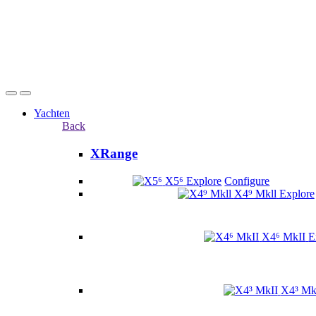
Yachten
Back
XRange
X5⁶
Explore
Configure
X4⁹ Mkll
Explore
X4⁶ MkII
E
X4³ Mk