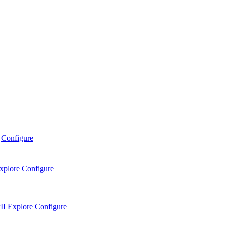
Configure
xplore
Configure
II
Explore
Configure