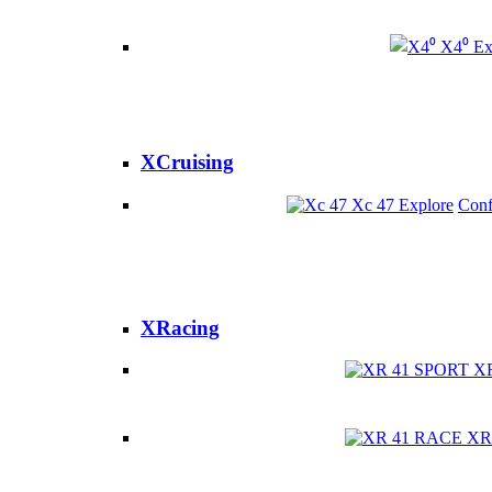
X4⁰
Ex
XCruising
Xc 47
Explore
Conf
XRacing
X
XR