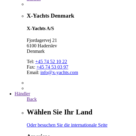
X-Yachts Denmark
X-Yachts A/S
Fjordagervej 21
6100 Haderslev
Denmark
Tel:
+45 74 52 10 22
Fax:
+45 74 53 03 97
Email:
info@x-yachts.com
Händler
Back
Wählen Sie Ihr Land
Oder besuchen Sie die internationale Seite