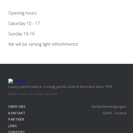
Opening hours:
Saturday 10 - 17
Sunday 10-16
We will be serving light refreshments!
Luxury performance cruising yachts, built in Denmark since 1979.
© 2026 X-Yachts A/S. All Rights Reserved.
ÜBER UNS
Verkaufsbedingungen
KONTAKT
GDPR – Poland
PARTNER
JOBS
SUPPORT