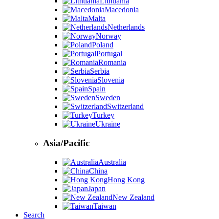
Lithuania
Macedonia
Malta
Netherlands
Norway
Poland
Portugal
Romania
Serbia
Slovenia
Spain
Sweden
Switzerland
Turkey
Ukraine
Asia/Pacific
Australia
China
Hong Kong
Japan
New Zealand
Taiwan
Search