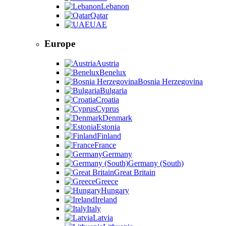
Lebanon
Qatar
UAE
Europe
Austria
Benelux
Bosnia Herzegovina
Bulgaria
Croatia
Cyprus
Denmark
Estonia
Finland
France
Germany
Germany (South)
Great Britain
Greece
Hungary
Ireland
Italy
Latvia