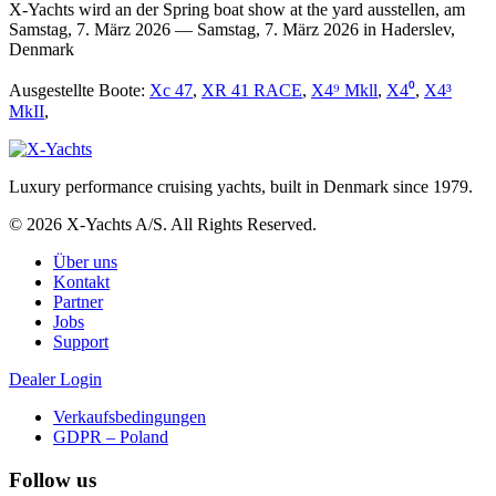
X-Yachts wird an der Spring boat show at the yard ausstellen, am
Samstag, 7. März 2026 — Samstag, 7. März 2026 in Haderslev,
Denmark
Ausgestellte Boote:
Xc 47
,
XR 41 RACE
,
X4⁹ Mkll
,
X4⁰
,
X4³
MkII
,
Luxury performance cruising yachts, built in Denmark since 1979.
© 2026 X-Yachts A/S. All Rights Reserved.
Über uns
Kontakt
Partner
Jobs
Support
Dealer Login
Verkaufsbedingungen
GDPR – Poland
Follow us