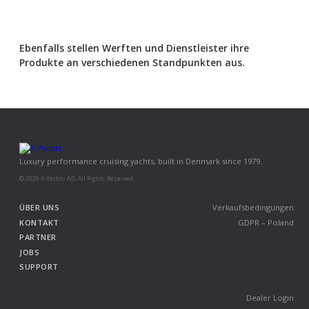
Ebenfalls stellen Werften und Dienstleister ihre
Produkte an verschiedenen Standpunkten aus.
Luxury performance cruising yachts, built in Denmark since 1979.
© 2026 X-Yachts A/S. All Rights Reserved.
ÜBER UNS
Verkaufsbedingungen
KONTAKT
GDPR – Poland
PARTNER
JOBS
SUPPORT
Dealer Login