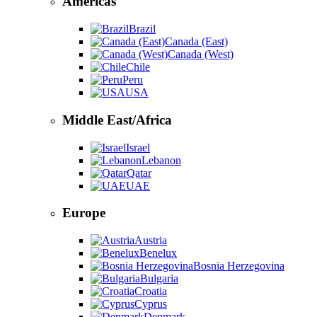
Americas
Brazil
Canada (East)
Canada (West)
Chile
Peru
USA
Middle East/Africa
Israel
Lebanon
Qatar
UAE
Europe
Austria
Benelux
Bosnia Herzegovina
Bulgaria
Croatia
Cyprus
Denmark