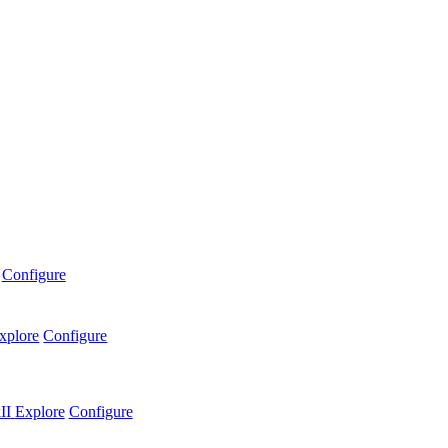
Configure
xplore
Configure
II
Explore
Configure