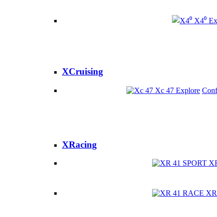
X4⁰
Ex
XCruising
Xc 47
Explore
Conf
XRacing
X
XR