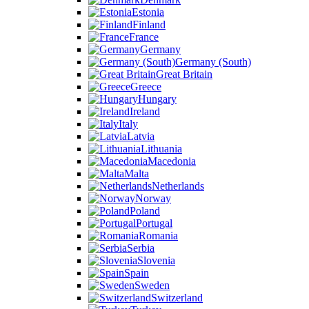
Estonia
Finland
France
Germany
Germany (South)
Great Britain
Greece
Hungary
Ireland
Italy
Latvia
Lithuania
Macedonia
Malta
Netherlands
Norway
Poland
Portugal
Romania
Serbia
Slovenia
Spain
Sweden
Switzerland