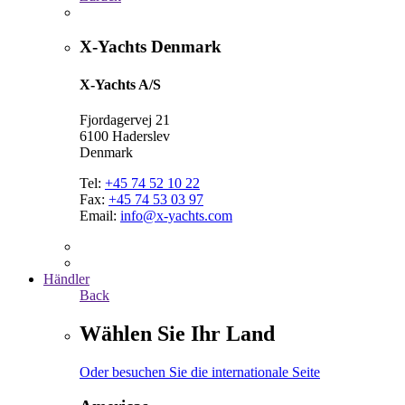
X-Yachts Denmark
X-Yachts A/S
Fjordagervej 21
6100 Haderslev
Denmark
Tel:
+45 74 52 10 22
Fax:
+45 74 53 03 97
Email:
info@x-yachts.com
Händler
Back
Wählen Sie Ihr Land
Oder besuchen Sie die internationale Seite