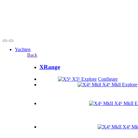
Yachten
Back
XRange
X5⁶
Explore
Configure
X4⁹ Mkll
Explore
X4⁶ MkII
E
X4³ Mk