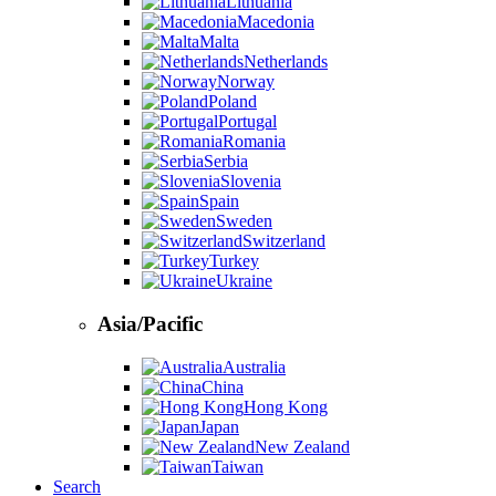
Lithuania
Macedonia
Malta
Netherlands
Norway
Poland
Portugal
Romania
Serbia
Slovenia
Spain
Sweden
Switzerland
Turkey
Ukraine
Asia/Pacific
Australia
China
Hong Kong
Japan
New Zealand
Taiwan
Search