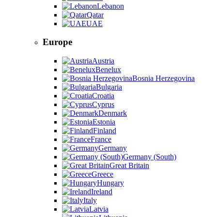
Lebanon
Qatar
UAE
Europe
Austria
Benelux
Bosnia Herzegovina
Bulgaria
Croatia
Cyprus
Denmark
Estonia
Finland
France
Germany
Germany (South)
Great Britain
Greece
Hungary
Ireland
Italy
Latvia