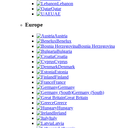
Lebanon
Qatar
UAE
Europe
Austria
Benelux
Bosnia Herzegovina
Bulgaria
Croatia
Cyprus
Denmark
Estonia
Finland
France
Germany
Germany (South)
Great Britain
Greece
Hungary
Ireland
Italy
Latvia