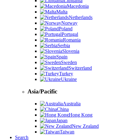
Lithuania
Macedonia
Malta
Netherlands
Norway
Poland
Portugal
Romania
Serbia
Slovenia
Spain
Sweden
Switzerland
Turkey
Ukraine
Asia/Pacific
Australia
China
Hong Kong
Japan
New Zealand
Taiwan
Search