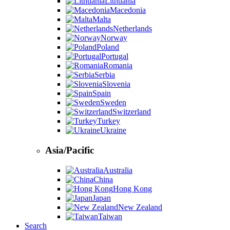
Lithuania
Macedonia
Malta
Netherlands
Norway
Poland
Portugal
Romania
Serbia
Slovenia
Spain
Sweden
Switzerland
Turkey
Ukraine
Asia/Pacific
Australia
China
Hong Kong
Japan
New Zealand
Taiwan
Search