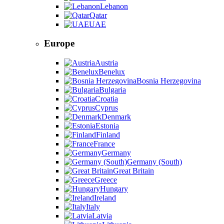
Lebanon
Qatar
UAE
Europe
Austria
Benelux
Bosnia Herzegovina
Bulgaria
Croatia
Cyprus
Denmark
Estonia
Finland
France
Germany
Germany (South)
Great Britain
Greece
Hungary
Ireland
Italy
Latvia