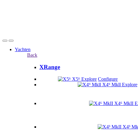
Yachten
Back
XRange
X5⁶
Explore
Configure
X4⁹ Mkll
Explore
X4⁶ MkII
E
X4³ Mk