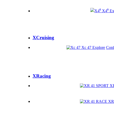
X4⁰
Ex
XCruising
Xc 47
Explore
Conf
XRacing
X
XR