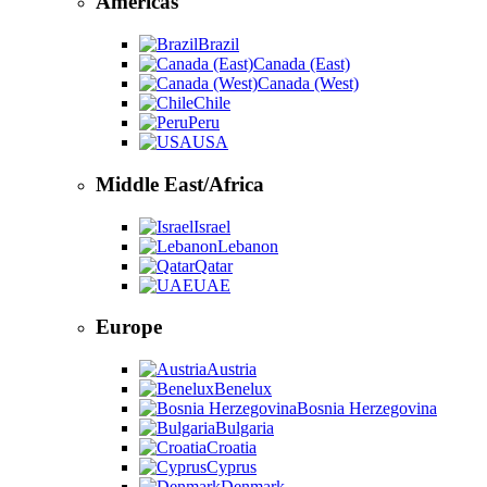
Americas
Brazil
Canada (East)
Canada (West)
Chile
Peru
USA
Middle East/Africa
Israel
Lebanon
Qatar
UAE
Europe
Austria
Benelux
Bosnia Herzegovina
Bulgaria
Croatia
Cyprus
Denmark