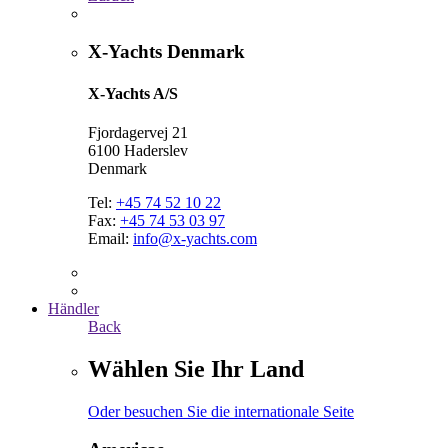
X-Yachts Denmark
X-Yachts A/S
Fjordagervej 21
6100 Haderslev
Denmark
Tel:
+45 74 52 10 22
Fax:
+45 74 53 03 97
Email:
info@x-yachts.com
Händler
Back
Wählen Sie Ihr Land
Oder besuchen Sie die internationale Seite