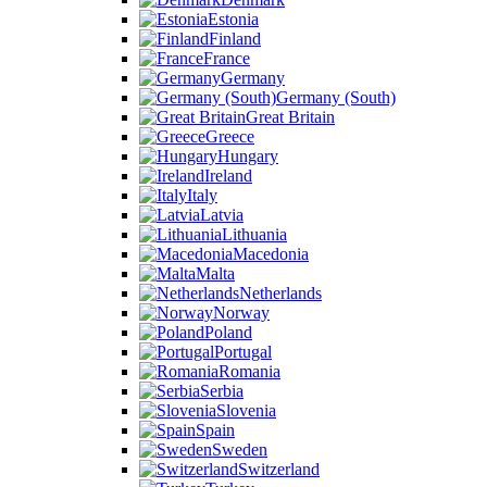
Estonia
Finland
France
Germany
Germany (South)
Great Britain
Greece
Hungary
Ireland
Italy
Latvia
Lithuania
Macedonia
Malta
Netherlands
Norway
Poland
Portugal
Romania
Serbia
Slovenia
Spain
Sweden
Switzerland