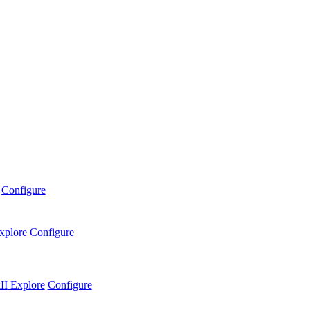
Configure
xplore
Configure
II
Explore
Configure