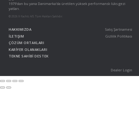
1979'dan bu yana Danimarka'da üretilen yüksek performanslı lüks gezi
yatları.
© 2026 X-Yachts A/S. Tüm Hakları Saklıdır.
HAKKIMIZDA
Satış Şartnamesi
İLETIŞIM
Gizlilik Politikası
ÇÖZÜM ORTAKLARI
KARİYER OLANAKLARI
TEKNE SAHİBİ DESTEK
Dealer Login