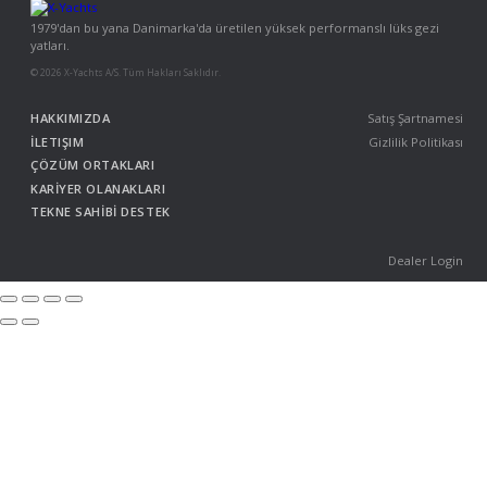
1979'dan bu yana Danimarka'da üretilen yüksek performanslı lüks gezi
yatları.
© 2026 X-Yachts A/S. Tüm Hakları Saklıdır.
HAKKIMIZDA
Satış Şartnamesi
İLETIŞIM
Gizlilik Politikası
ÇÖZÜM ORTAKLARI
KARİYER OLANAKLARI
TEKNE SAHİBİ DESTEK
Dealer Login