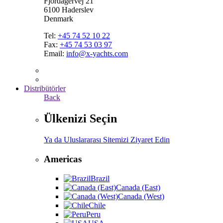
Fjordagervej 21
6100 Haderslev
Denmark
Tel:
+45 74 52 10 22
Fax:
+45 74 53 03 97
Email:
info@x-yachts.com
Distribütörler
Back
Ülkenizi Seçin
Ya da Uluslararası Sitemizi Ziyaret Edin
Americas
Brazil
Canada (East)
Canada (West)
Chile
Peru