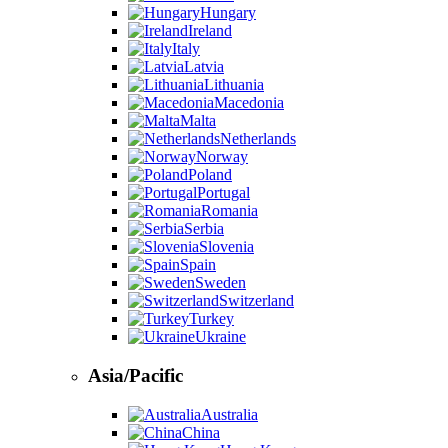
Hungary
Ireland
Italy
Latvia
Lithuania
Macedonia
Malta
Netherlands
Norway
Poland
Portugal
Romania
Serbia
Slovenia
Spain
Sweden
Switzerland
Turkey
Ukraine
Asia/Pacific
Australia
China