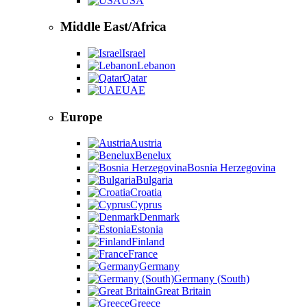
USA
Middle East/Africa
Israel
Lebanon
Qatar
UAE
Europe
Austria
Benelux
Bosnia Herzegovina
Bulgaria
Croatia
Cyprus
Denmark
Estonia
Finland
France
Germany
Germany (South)
Great Britain
Greece