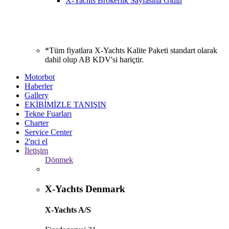
X-Yachts Brokerlik Sayfasına Gidin
*Tüm fiyatlara X-Yachts Kalite Paketi standart olarak
dahil olup AB KDV'si hariçtir.
Motorbot
Haberler
Gallery
EKİBİMİZLE TANIŞIN
Tekne Fuarları
Charter
Service Center
2'nci el
İletişim
Dönmek
X-Yachts Denmark
X-Yachts A/S