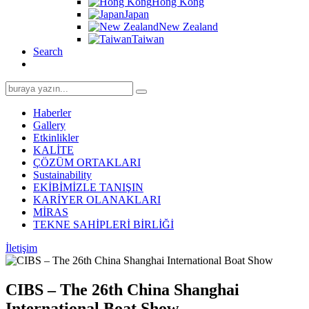
Hong Kong
Japan
New Zealand
Taiwan
Search
Search
for:
Haberler
Gallery
Etkinlikler
KALİTE
ÇÖZÜM ORTAKLARI
Sustainability
EKİBİMİZLE TANIŞIN
KARİYER OLANAKLARI
MİRAS
TEKNE SAHİPLERİ BİRLİĞİ
İletişim
CIBS – The 26th China Shanghai
International Boat Show