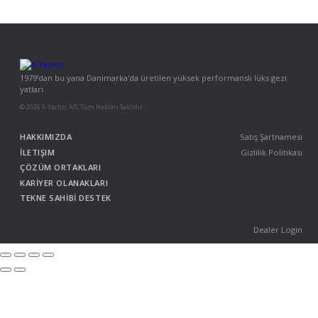
1979'dan bu yana Danimarka'da üretilen yüksek performanslı lüks gezi
yatları.
© 2026 X-Yachts A/S. Tüm Hakları Saklıdır.
HAKKIMIZDA
Satış Şartnamesi
İLETIŞIM
Gizlilik Politikası
ÇÖZÜM ORTAKLARI
KARİYER OLANAKLARI
TEKNE SAHİBİ DESTEK
Dealer Login