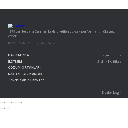
1979'dan bu yana Danimarka'da üretilen yüksek performanslı lüks gezi
yatları.
© 2026 X-Yachts A/S. Tüm Hakları Saklıdır.
HAKKIMIZDA
Satış Şartnamesi
İLETIŞIM
Gizlilik Politikası
ÇÖZÜM ORTAKLARI
KARİYER OLANAKLARI
TEKNE SAHİBİ DESTEK
Dealer Login