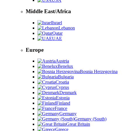
USA
Middle East/Africa
Israel
Lebanon
Qatar
UAE
Europe
Austria
Benelux
Bosnia Herzegovina
Bulgaria
Croatia
Cyprus
Denmark
Estonia
Finland
France
Germany
Germany (South)
Great Britain
Greece