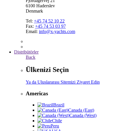
Fjordagervej 21
6100 Haderslev
Denmark
Tel:
+45 74 52 10 22
Fax:
+45 74 53 03 97
Email:
info@x-yachts.com
Distribütörler
Back
Ülkenizi Seçin
Ya da Uluslararası Sitemizi Ziyaret Edin
Americas
Brazil
Canada (East)
Canada (West)
Chile
Peru