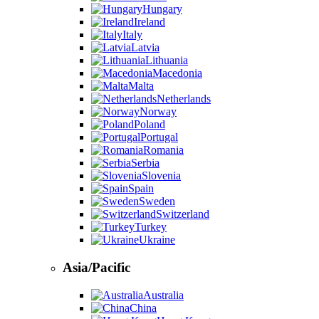
Hungary
Ireland
Italy
Latvia
Lithuania
Macedonia
Malta
Netherlands
Norway
Poland
Portugal
Romania
Serbia
Slovenia
Spain
Sweden
Switzerland
Turkey
Ukraine
Asia/Pacific
Australia
China