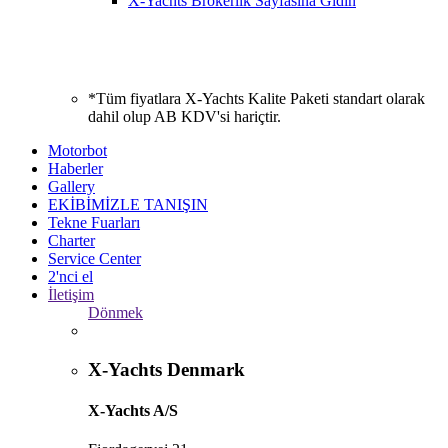
X-Yachts Brokerlik Sayfasına Gidin
*Tüm fiyatlara X-Yachts Kalite Paketi standart olarak
dahil olup AB KDV'si hariçtir.
Motorbot
Haberler
Gallery
EKİBİMİZLE TANIŞIN
Tekne Fuarları
Charter
Service Center
2'nci el
İletişim
Dönmek
X-Yachts Denmark
X-Yachts A/S