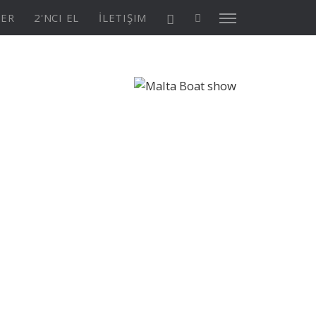
TER
2'NCI EL
İLETIŞIM
X4³ MkII
ASYON
Keşfedin
KONFİGÜRASYON
Asia/Pacific