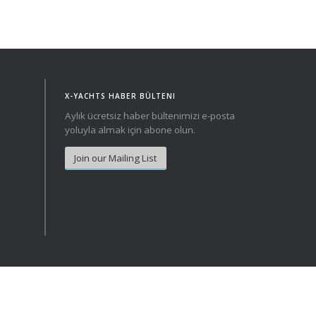
Norway
Australia
Poland
China
Portugal
Hong Kong
Romania
Japan
Serbia
New Zealand
Slovenia
Taiwan
X-YACHTS HABER BÜLTENI
Spain
Aylık ücretsiz haber bültenimizi e-posta
yoluyla almak için abone olun.
Sweden
Switzerland
Join our Mailing List
Turkey
Ukraine