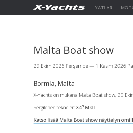
İletişim
YATLAR
MOT
XRange
X5⁶
X4
Malta Boat show
29 Ekim 2026 Perşembe — 1 Kasım 2026 Pa
Keşfedin
KONFİGÜRASYON
Keşfe
X4⁰
Bormla, Malta
X-Yachts on mukana Malta Boat show, 29 Ek
Sergilenen tekneler:
X4⁹ Mkll
Keşfedin
KONFİGÜRASYON
Americas
Middle
Katso lisää Malta Boat show näyttelyn omilla
East/Africa
XCruising