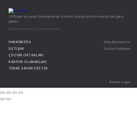
1979'dan bu yana Danimarka'da üretilen yüksek performanslı lüks gezi
yatları.
© 2026 X-Yachts A/S. Tüm Hakları Saklıdır.
HAKKIMIZDA
Satış Şartnamesi
İLETIŞIM
Gizlilik Politikası
ÇÖZÜM ORTAKLARI
KARİYER OLANAKLARI
TEKNE SAHİBİ DESTEK
Dealer Login