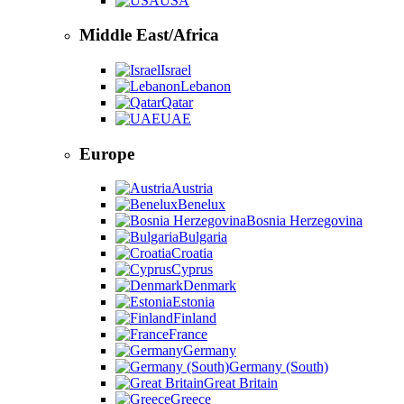
USA
Middle East/Africa
Israel
Lebanon
Qatar
UAE
Europe
Austria
Benelux
Bosnia Herzegovina
Bulgaria
Croatia
Cyprus
Denmark
Estonia
Finland
France
Germany
Germany (South)
Great Britain
Greece