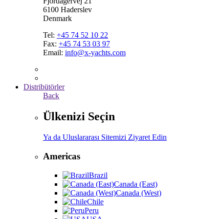
Fjordagervej 21
6100 Haderslev
Denmark
Tel:
+45 74 52 10 22
Fax:
+45 74 53 03 97
Email:
info@x-yachts.com
Distribütörler
Back
Ülkenizi Seçin
Ya da Uluslararası Sitemizi Ziyaret Edin
Americas
Brazil
Canada (East)
Canada (West)
Chile
Peru