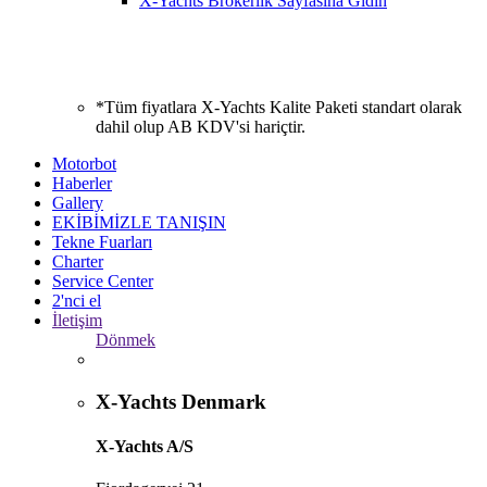
X-Yachts Brokerlik Sayfasına Gidin
*Tüm fiyatlara X-Yachts Kalite Paketi standart olarak
dahil olup AB KDV'si hariçtir.
Motorbot
Haberler
Gallery
EKİBİMİZLE TANIŞIN
Tekne Fuarları
Charter
Service Center
2'nci el
İletişim
Dönmek
X-Yachts Denmark
X-Yachts A/S