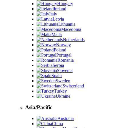
Hungary
Ireland
Italy
Latvia
Lithuania
Macedonia
Malta
Netherlands
Norway
Poland
Portugal
Romania
Serbia
Slovenia
Spain
Sweden
Switzerland
Turkey
Ukraine
Asia/Pacific
Australia
China