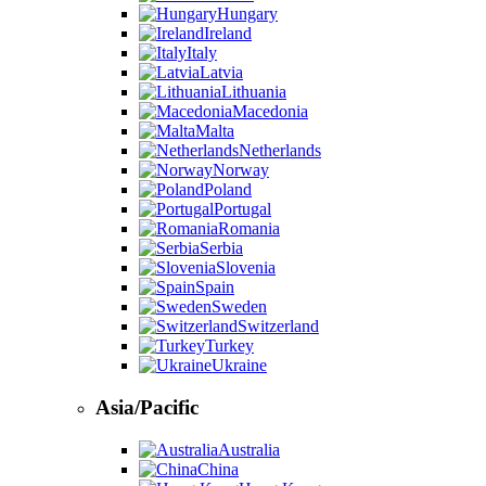
Hungary
Ireland
Italy
Latvia
Lithuania
Macedonia
Malta
Netherlands
Norway
Poland
Portugal
Romania
Serbia
Slovenia
Spain
Sweden
Switzerland
Turkey
Ukraine
Asia/Pacific
Australia
China