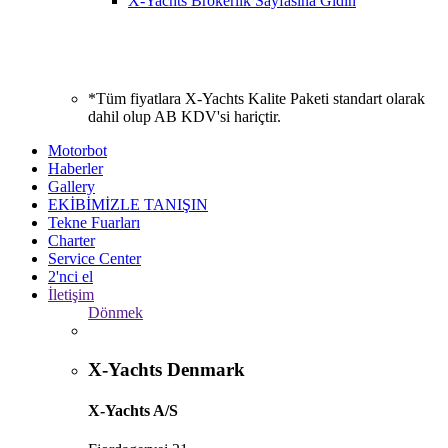
X-Yachts Brokerlik Sayfasına Gidin
*Tüm fiyatlara X-Yachts Kalite Paketi standart olarak
dahil olup AB KDV'si hariçtir.
Motorbot
Haberler
Gallery
EKİBİMİZLE TANIŞIN
Tekne Fuarları
Charter
Service Center
2'nci el
İletişim
Dönmek
X-Yachts Denmark
X-Yachts A/S