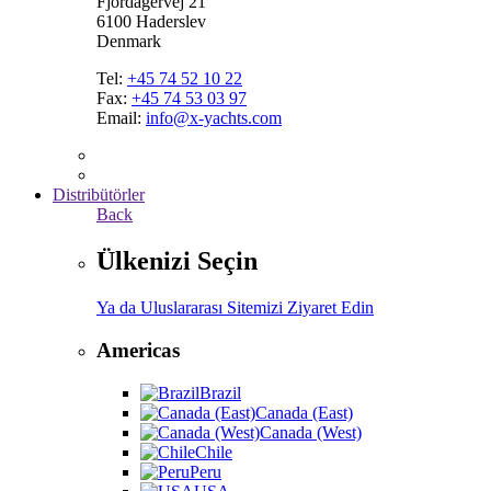
Fjordagervej 21
6100 Haderslev
Denmark
Tel:
+45 74 52 10 22
Fax:
+45 74 53 03 97
Email:
info@x-yachts.com
Distribütörler
Back
Ülkenizi Seçin
Ya da Uluslararası Sitemizi Ziyaret Edin
Americas
Brazil
Canada (East)
Canada (West)
Chile
Peru