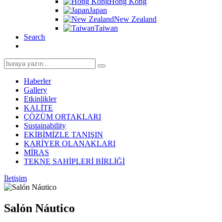
Hong Kong
Japan
New Zealand
Taiwan
Search
Search
for:
Haberler
Gallery
Etkinlikler
KALİTE
ÇÖZÜM ORTAKLARI
Sustainability
EKİBİMİZLE TANIŞIN
KARİYER OLANAKLARI
MİRAS
TEKNE SAHİPLERİ BİRLİĞİ
İletişim
Salón Náutico