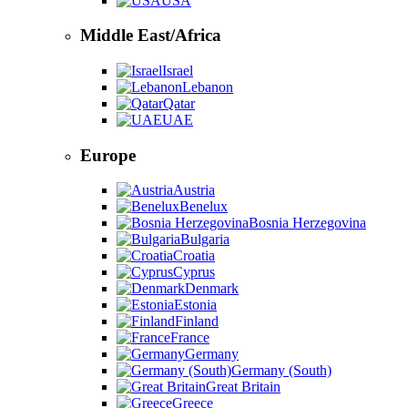
USA
Middle East/Africa
Israel
Lebanon
Qatar
UAE
Europe
Austria
Benelux
Bosnia Herzegovina
Bulgaria
Croatia
Cyprus
Denmark
Estonia
Finland
France
Germany
Germany (South)
Great Britain
Greece