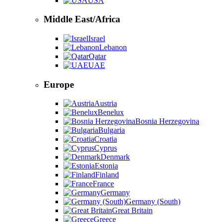
USA
Middle East/Africa
Israel
Lebanon
Qatar
UAE
Europe
Austria
Benelux
Bosnia Herzegovina
Bulgaria
Croatia
Cyprus
Denmark
Estonia
Finland
France
Germany
Germany (South)
Great Britain
Greece