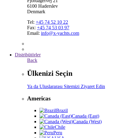
Fjordagervej 21
6100 Haderslev
Denmark
Tel:
+45 74 52 10 22
Fax:
+45 74 53 03 97
Email:
info@x-yachts.com
Distribütörler
Back
Ülkenizi Seçin
Ya da Uluslararası Sitemizi Ziyaret Edin
Americas
Brazil
Canada (East)
Canada (West)
Chile
Peru