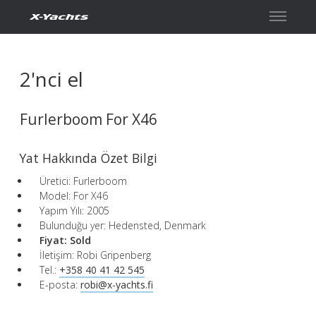
İletişim
2'nci el
Furlerboom For X46
Yat Hakkında Özet Bilgi
Üretici: Furlerboom
Model: For X46
Yapım Yılı: 2005
Bulunduğu yer: Hedensted, Denmark
Fiyat:
Sold
İletişim: Robi Gripenberg
Tel.:
+358 40 41 42 545
E-posta:
robi@x-yachts.fi