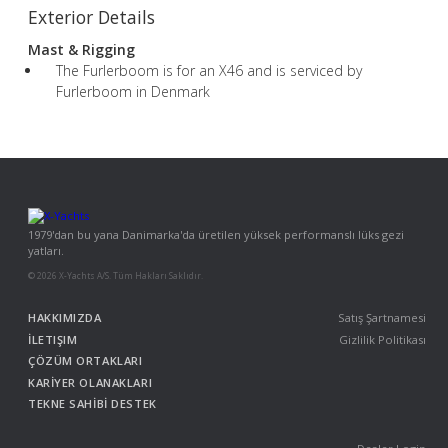
Exterior Details
Mast & Rigging
The Furlerboom is for an X46 and is serviced by
Furlerboom in Denmark
1979'dan bu yana Danimarka'da üretilen yüksek performanslı lüks gezi
yatları.
© 2026 X-Yachts A/S. Tüm Hakları Saklıdır.
HAKKIMIZDA
Satış Şartnamesi
İLETIŞIM
Gizlilik Politikası
ÇÖZÜM ORTAKLARI
KARİYER OLANAKLARI
TEKNE SAHİBİ DESTEK