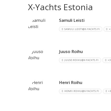
görüntüleyin
Gidin
X-Yachts Estonia
Samuli Leisti
SAMULI.LEISTI@X-YACHTS.FI
+
Juuso Roihu
JUUSO.ROIHU@X-YACHTS.FI
+3
Henri Roihu
HENRI.ROIHU@X-YACHTS.FI
+