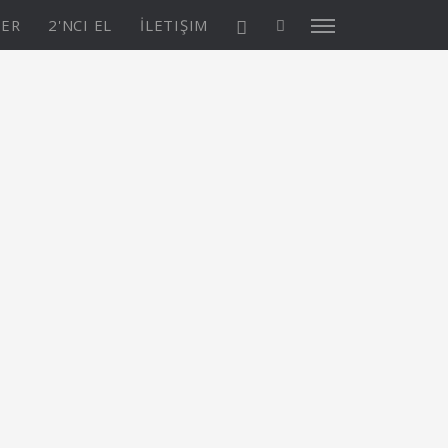
TER
2'NCI EL
İLETIŞIM
X4³ MkII
ASYON
Keşfedin
KONFİGÜRASYON
Asia/Pacific