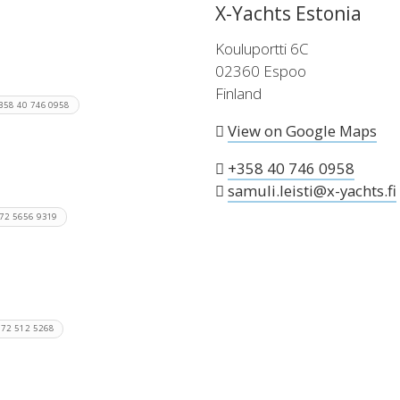
X-Yachts Estonia
Kouluportti 6C
02360 Espoo
*Tüm fiyatlara X-Yachts Kalite Pake
Finland
358 40 746 0958
View on Google Maps
+358 40 746 0958
samuli.leisti@x-yachts.fi
72 5656 9319
372 512 5268