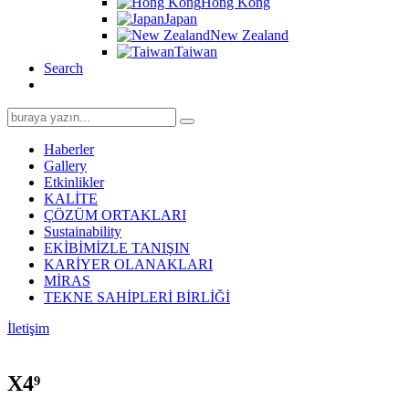
Hong Kong
Japan
New Zealand
Taiwan
Search
Search
for:
Haberler
Gallery
Etkinlikler
KALİTE
ÇÖZÜM ORTAKLARI
Sustainability
EKİBİMİZLE TANIŞIN
KARİYER OLANAKLARI
MİRAS
TEKNE SAHİPLERİ BİRLİĞİ
İletişim
X4⁹