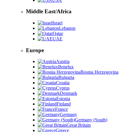
USA
Middle East/Africa
Israel
Lebanon
Qatar
UAE
Europe
Austria
Benelux
Bosnia Herzegovina
Bulgaria
Croatia
Cyprus
Denmark
Estonia
Finland
France
Germany
Germany (South)
Great Britain
Greece