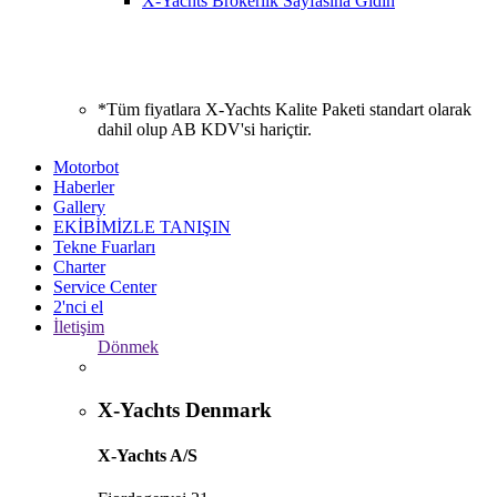
X-Yachts Brokerlik Sayfasına Gidin
*Tüm fiyatlara X-Yachts Kalite Paketi standart olarak
dahil olup AB KDV'si hariçtir.
Motorbot
Haberler
Gallery
EKİBİMİZLE TANIŞIN
Tekne Fuarları
Charter
Service Center
2'nci el
İletişim
Dönmek
X-Yachts Denmark
X-Yachts A/S