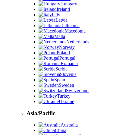
Hungary
Ireland
Italy
Latvia
Lithuania
Macedonia
Malta
Netherlands
Norway
Poland
Portugal
Romania
Serbia
Slovenia
Spain
Sweden
Switzerland
Turkey
Ukraine
Asia/Pacific
Australia
China