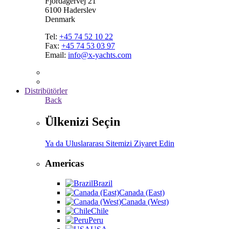
Fjordagervej 21
6100 Haderslev
Denmark
Tel:
+45 74 52 10 22
Fax:
+45 74 53 03 97
Email:
info@x-yachts.com
Distribütörler
Back
Ülkenizi Seçin
Ya da Uluslararası Sitemizi Ziyaret Edin
Americas
Brazil
Canada (East)
Canada (West)
Chile
Peru