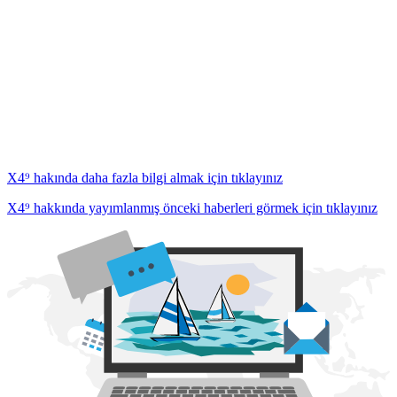
X4⁹ hakında daha fazla bilgi almak için tıklayınız
X4⁹ hakkında yayımlanmış önceki haberleri görmek için tıklayınız