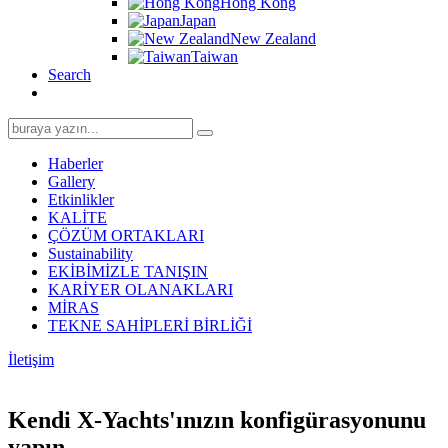
Hong Kong
Japan
New Zealand
Taiwan
Search
Search
for:
Haberler
Gallery
Etkinlikler
KALİTE
ÇÖZÜM ORTAKLARI
Sustainability
EKİBİMİZLE TANIŞIN
KARİYER OLANAKLARI
MİRAS
TEKNE SAHİPLERİ BİRLİĞİ
İletişim
Kendi X-Yachts'ınızın konfigürasyonunu
yapın