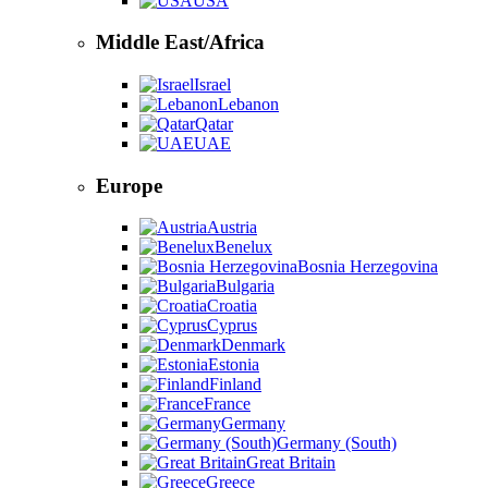
USA
Middle East/Africa
Israel
Lebanon
Qatar
UAE
Europe
Austria
Benelux
Bosnia Herzegovina
Bulgaria
Croatia
Cyprus
Denmark
Estonia
Finland
France
Germany
Germany (South)
Great Britain
Greece