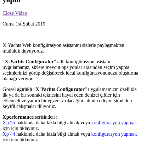
Close Video
Cuma 1st Şubat 2019
X-Yachts Web konfigürasyon asistanını sizlerle paylaşmaktan
mutluluk duyuyoruz.
“
X-Yachts Configurator
” adlı konfigürasyon asistanı
uygulamamız, sizlere mevcut opsiyonlar arasından seçim yapma,
seçimlerinizi görüp değiştirerek ideal konfigürasyonunuzu oluşturma
olanağı veriyor.
Görsel ağırlıklı “
X-Yachts Configurator
” uygulamamızın özellikle
ilk ya da bir sonraki teknesini hayal eden denizci çiftler için
eğlenceli ve yararlı bir egzersiz olacağını tahmin ediyor, şimdiden
keyifli çalışmalar diliyoruz.
Xperformance
serisinden :
Xp 55
hakkında daha fazla bilgi almak veya
konfigürasyon yapmak
için için tıklayınız.
Xp 44
hakkında daha fazla bilgi almak veya
konfigürasyon yapmak
için için tıklayınız.