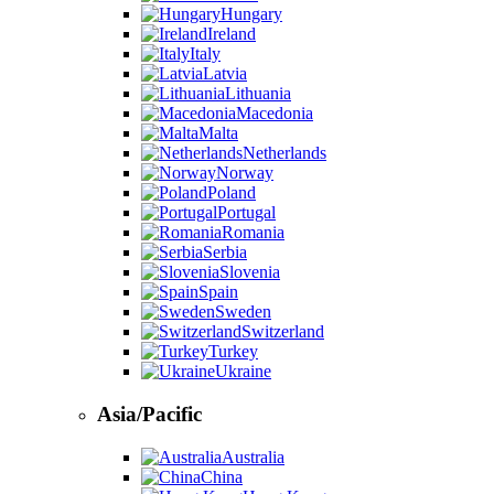
Hungary
Ireland
Italy
Latvia
Lithuania
Macedonia
Malta
Netherlands
Norway
Poland
Portugal
Romania
Serbia
Slovenia
Spain
Sweden
Switzerland
Turkey
Ukraine
Asia/Pacific
Australia
China