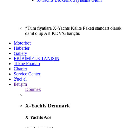
X-Yachts Brokerlik Sayfasına Gidin
*Tüm fiyatlara X-Yachts Kalite Paketi standart olarak
dahil olup AB KDV'si hariçtir.
Motorbot
Haberler
Gallery
EKİBİMİZLE TANIŞIN
Tekne Fuarları
Charter
Service Center
2'nci el
İletişim
Dönmek
X-Yachts Denmark
X-Yachts A/S