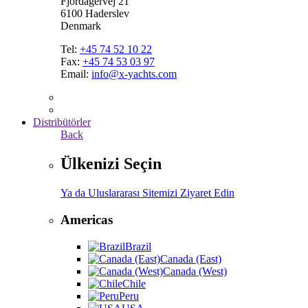
Fjordagervej 21
6100 Haderslev
Denmark
Tel:
+45 74 52 10 22
Fax:
+45 74 53 03 97
Email:
info@x-yachts.com
Distribütörler
Back
Ülkenizi Seçin
Ya da Uluslararası Sitemizi Ziyaret Edin
Americas
Brazil
Canada (East)
Canada (West)
Chile
Peru