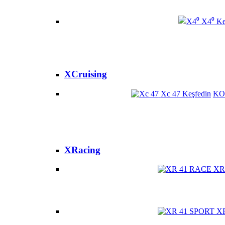
X4⁰
Ke
XCruising
Xc 47
Keşfedin
KO
XRacing
XR
X