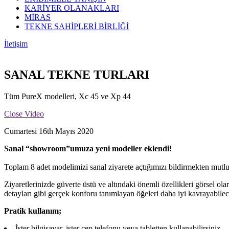
KARİYER OLANAKLARI
MİRAS
TEKNE SAHİPLERİ BİRLİĞİ
İletişim
SANAL TEKNE TURLARI
Tüm PureX modelleri, Xc 45 ve Xp 44
Close Video
Cumartesi 16th Mayıs 2020
Sanal “showroom”umuza yeni modeller eklendi!
Toplam 8 adet modelimizi sanal ziyarete açtığımızı bildirmekten mutlu
Ziyaretlerinizde güverte üstü ve altındaki önemli özellikleri görsel o
detayları gibi gerçek konforu tanımlayan öğeleri daha iyi kavrayabilec
Pratik kullanım;
İster bilgisayar, ister cep telefonu veya tabletten kullanabilirsiniz