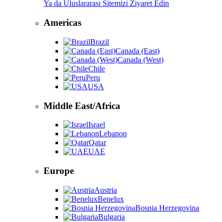
Ya da Uluslararası Sitemizi Ziyaret Edin
Americas
Brazil
Canada (East)
Canada (West)
Chile
Peru
USA
Middle East/Africa
Israel
Lebanon
Qatar
UAE
Europe
Austria
Benelux
Bosnia Herzegovina
Bulgaria