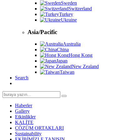
Sweden
Switzerland
Turkey
Ukraine
Asia/Pacific
Australia
China
Hong Kong
Japan
New Zealand
Taiwan
Search
Search
for:
Haberler
Gallery
Etkinlikler
KALİTE
ÇÖZÜM ORTAKLARI
Sustainability
EKİBİMİZLE TANIŞIN