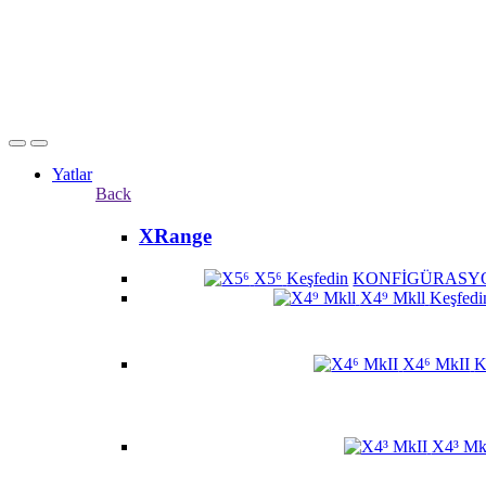
Yatlar
Back
XRange
X5⁶
Keşfedin
KONFİGÜRASY
X4⁹ Mkll
Keşfedi
X4⁶ MkII
K
X4³ Mk