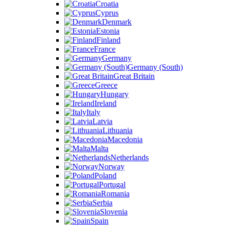
Croatia
Cyprus
Denmark
Estonia
Finland
France
Germany
Germany (South)
Great Britain
Greece
Hungary
Ireland
Italy
Latvia
Lithuania
Macedonia
Malta
Netherlands
Norway
Poland
Portugal
Romania
Serbia
Slovenia
Spain