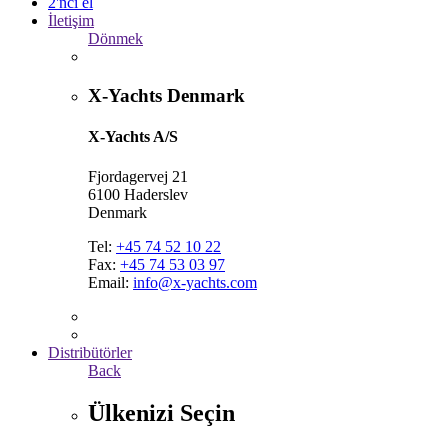
2'nci el
İletişim
Dönmek
X-Yachts Denmark
X-Yachts A/S
Fjordagervej 21
6100 Haderslev
Denmark
Tel:
+45 74 52 10 22
Fax:
+45 74 53 03 97
Email:
info@x-yachts.com
Distribütörler
Back
Ülkenizi Seçin