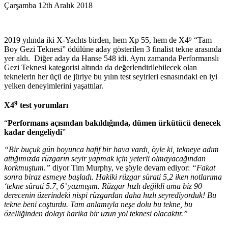
Çarşamba 12th Aralık 2018
2019 yılında iki X-Yachts birden, hem Xp 55, hem de X4⁹ “Tam
Boy Gezi Teknesi” ödülüne aday gösterilen 3 finalist tekne arasında
yer aldı. Diğer aday da Hanse 548 idi. Aynı zamanda Performanslı
Gezi Teknesi kategorisi altında da değerlendirilebilecek olan
teknelerin her üçü de jüriye bu yılın test seyirleri esnasındaki en iyi
yelken deneyimlerini yaşattılar.
9
X4
test yorumları
“
Performans açısından bakıldığında, dümen ürkütücü denecek
kadar dengeliydi
”
“Bir buçuk gün boyunca hafif bir hava vardı, öyle ki, tekneye adım
attığımızda rüzgarın seyir yapmak için yeterli olmayacağından
korkmuştum.”
diyor Tim Murphy, ve şöyle devam ediyor:
“Fakat
sonra biraz esmeye başladı. Hakiki rüzgar sürati 5,2 iken notlarıma
‘tekne sürati 5.7, 6’ yazmışım. Rüzgar hızlı değildi ama biz 90
derecenin üzerindeki nispi rüzgardan daha hızlı seyrediyorduk! Bu
tekne beni coşturdu. Tam anlamıyla neşe dolu bu tekne, bu
özelliğinden dolayı harika bir uzun yol teknesi olacaktır.”