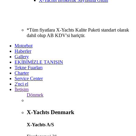
X-Yachts Brokerlik Sayfasına Gidin
*Tüm fiyatlara X-Yachts Kalite Paketi standart olarak
dahil olup AB KDV'si hariçtir.
Motorbot
Haberler
Gallery
EKİBİMİZLE TANIŞIN
Tekne Fuarları
Charter
Service Center
2'nci el
İletişim
Dönmek
X-Yachts Denmark
X-Yachts A/S