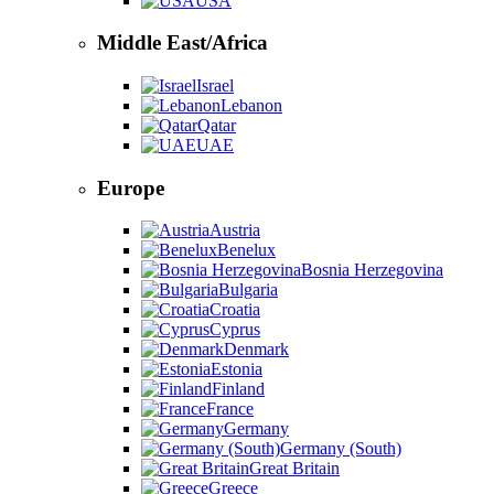
USA
Middle East/Africa
Israel
Lebanon
Qatar
UAE
Europe
Austria
Benelux
Bosnia Herzegovina
Bulgaria
Croatia
Cyprus
Denmark
Estonia
Finland
France
Germany
Germany (South)
Great Britain
Greece