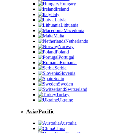
Hungary
Ireland
Italy
Latvia
Lithuania
Macedonia
Malta
Netherlands
Norway
Poland
Portugal
Romania
Serbia
Slovenia
Spain
Sweden
Switzerland
Turkey
Ukraine
Asia/Pacific
Australia
China