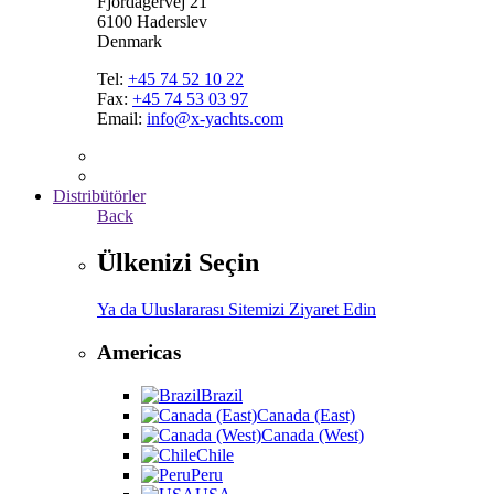
Fjordagervej 21
6100 Haderslev
Denmark
Tel:
+45 74 52 10 22
Fax:
+45 74 53 03 97
Email:
info@x-yachts.com
Distribütörler
Back
Ülkenizi Seçin
Ya da Uluslararası Sitemizi Ziyaret Edin
Americas
Brazil
Canada (East)
Canada (West)
Chile
Peru