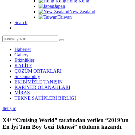
Hong Kong
Japan
New Zealand
Taiwan
Search
Search
for:
Haberler
Gallery
Etkinlikler
KALİTE
ÇÖZÜM ORTAKLARI
Sustainability
EKİBİMİZLE TANIŞIN
KARİYER OLANAKLARI
MİRAS
TEKNE SAHİPLERİ BİRLİĞİ
İletişim
X4⁹ “Cruising World” tarafından verilen “2019’un
En İyi Tam Boy Gezi Teknesi” ödülünü kazandı.