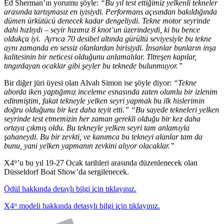
Ed Sherman’ın yorumu şöyle:
“Bu yıl test ettiğimiz yelkenli tekneler
arasında tartışmasız en iyisiydi. Performans açısından bakıldığında
dümen ürkütücü denecek kadar dengeliydi. Tekne motor seyrinde
dahi hızlıydı – seyir hızımız 8 knot’un üzerindeydi, ki bu bence
oldukça iyi. Ayrıca 70 desibel altında gürültü seviyesiyle bu tekne
aynı zamanda en sessiz olanlardan birisiydi. İnsanlar bunların inşa
kalitesinin bir neticesi olduğunu anlamalılar. Titreşen kapılar,
tıngırdayan ocaklar gibi şeyler bu teknede bulunmuyor.”
Bir diğer jüri üyesi olan Alvah Simon ise şöyle diyor:
“Tekne
aborda iken yaptığımız inceleme esnasında zaten olumlu bir izlenim
edinmiştim, fakat tekneyle yelken seyri yapmak bu ilk hislerimin
doğru olduğunu bir kez daha teyit etti.” “Bu sayede tekneleri yelken
seyrinde test etmemizin her zaman gerekli olduğu bir kez daha
ortaya çıkmış oldu. Bu tekneyle yelken seyri tam anlamıyla
şahaneydi. Bu bir zevkti, ve kanımca bu tekneyi alanlar tam da
bunu, yani yelken yapmanın zevkini alıyor olacaklar.”
X4⁹’u bu yıl 19-27 Ocak tarihleri arasında düzenlenecek olan
Düsseldorf Boat Show’da sergilenecek.
Ödül hakkında detaylı bilgi için tıklayınız.
X4⁹ modeli hakkında detasylı bilgi için tıklayınız.