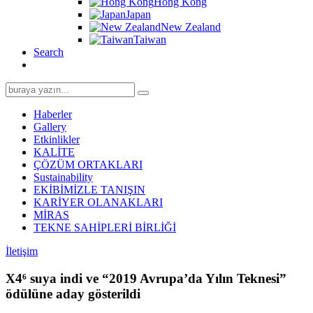
Hong Kong
Japan
New Zealand
Taiwan
Search
Search
for:
Haberler
Gallery
Etkinlikler
KALİTE
ÇÖZÜM ORTAKLARI
Sustainability
EKİBİMİZLE TANIŞIN
KARİYER OLANAKLARI
MİRAS
TEKNE SAHİPLERİ BİRLİĞİ
İletişim
X4⁶ suya indi ve “2019 Avrupa’da Yılın Teknesi”
ödülüne aday gösterildi