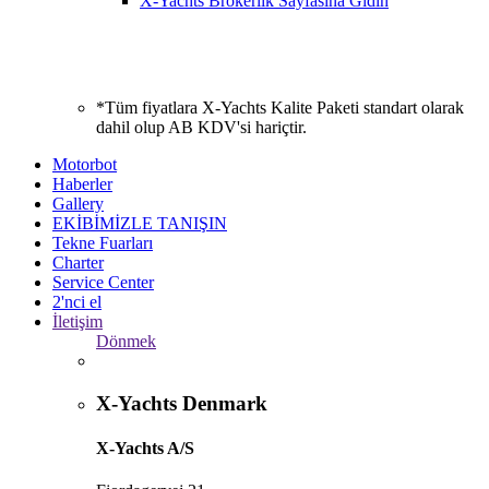
X-Yachts Brokerlik Sayfasına Gidin
*Tüm fiyatlara X-Yachts Kalite Paketi standart olarak
dahil olup AB KDV'si hariçtir.
Motorbot
Haberler
Gallery
EKİBİMİZLE TANIŞIN
Tekne Fuarları
Charter
Service Center
2'nci el
İletişim
Dönmek
X-Yachts Denmark
X-Yachts A/S