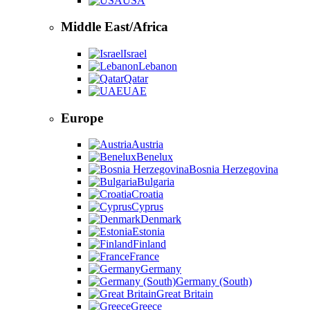
USA
Middle East/Africa
Israel
Lebanon
Qatar
UAE
Europe
Austria
Benelux
Bosnia Herzegovina
Bulgaria
Croatia
Cyprus
Denmark
Estonia
Finland
France
Germany
Germany (South)
Great Britain
Greece