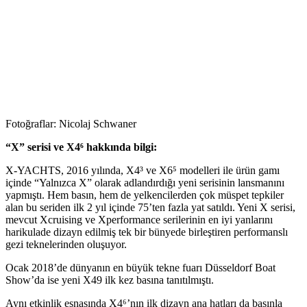
Fotoğraflar: Nicolaj Schwaner
“X” serisi ve X4⁶ hakkında bilgi:
X-YACHTS, 2016 yılında, X4³ ve X6⁵ modelleri ile ürün gamı
içinde “Yalnızca X” olarak adlandırdığı yeni serisinin lansmanını
yapmıştı. Hem basın, hem de yelkencilerden çok müspet tepkiler
alan bu seriden ilk 2 yıl içinde 75’ten fazla yat satıldı. Yeni X serisi,
mevcut Xcruising ve Xperformance serilerinin en iyi yanlarını
harikulade dizayn edilmiş tek bir bünyede birleştiren performanslı
gezi teknelerinden oluşuyor.
Ocak 2018’de dünyanın en büyük tekne fuarı Düsseldorf Boat
Show’da ise yeni X49 ilk kez basına tanıtılmıştı.
Aynı etkinlik esnasında X4⁶’nın ilk dizayn ana hatları da basınla