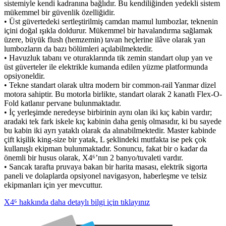
sistemiyle kendi kadranına bağlıdır. Bu kendiliğinden yedekli sistem
mükemmel bir güvenlik özelliğidir.
• Üst güvertedeki sertleştirilmiş camdan mamul lumbozlar, teknenin
içini doğal ışıkla doldurur. Mükemmel bir havalandırma sağlamak
üzere, büyük flush (hemzemin) tavan heçlerine ilâve olarak yan
lumbozların da bazı bölümleri açılabilmektedir.
• Havuzluk tabanı ve oturaklarında tik zemin standart olup yan ve
üst güverteler ile elektrikle kumanda edilen yüzme platformunda
opsiyoneldir.
• Tekne standart olarak ultra modern bir common-rail Yanmar dizel
motora sahiptir. Bu motorla birlikte, standart olarak 2 kanatlı Flex-O-
Fold katlanır pervane bulunmaktadır.
• İç yerleşimde neredeyse birbirinin aynı olan iki kıç kabin vardır;
aradaki tek fark iskele kıç kabinin daha geniş olmasıdır, ki bu sayede
bu kabin iki ayrı yataklı olarak da alınabilmektedir. Master kabinde
çift kişilik king-size bir yatak, L şeklindeki mutfakta ise pek çok
kullanışlı ekipman bulunmaktadır. Sonuncu, fakat bir o kadar da
önemli bir husus olarak, X4⁶’nın 2 banyo/tuvaleti vardır.
• Sancak tarafta pruvaya bakan bir harita masası, elektrik sigorta
paneli ve dolaplarda opsiyonel navigasyon, haberleşme ve telsiz
ekipmanları için yer mevcuttur.
X4⁶ hakkında daha detaylı bilgi için tıklayınız