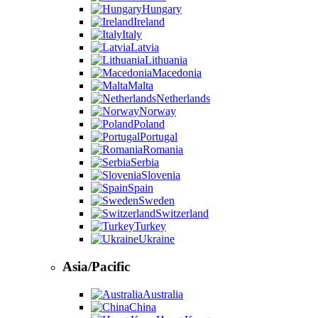
Hungary
Ireland
Italy
Latvia
Lithuania
Macedonia
Malta
Netherlands
Norway
Poland
Portugal
Romania
Serbia
Slovenia
Spain
Sweden
Switzerland
Turkey
Ukraine
Asia/Pacific
Australia
China