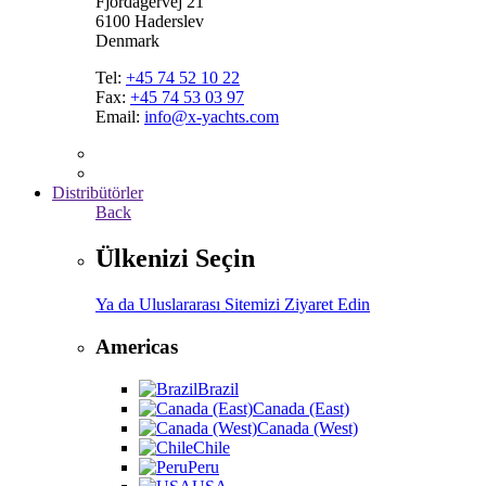
Fjordagervej 21
6100 Haderslev
Denmark
Tel:
+45 74 52 10 22
Fax:
+45 74 53 03 97
Email:
info@x-yachts.com
Distribütörler
Back
Ülkenizi Seçin
Ya da Uluslararası Sitemizi Ziyaret Edin
Americas
Brazil
Canada (East)
Canada (West)
Chile
Peru