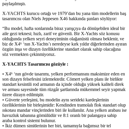
paylaşılmıştı.
X-YACHTS kurucu ortağı ve 1979’dan bu yana tüm modellerin baş
tasarımcısı olan Niels Jeppesen X46 hakkında şunları söylüyor:
“Bu model, hafta sonlarında biraz yarışçıya da dönüşebilen ideal bir
aile gezi teknesi; hızlı, zarif ve güvenli. Bir X-Yachts söz konusu
olduğunda yelken seyri deneyiminin olağanüstü olması beklenir, ve
biz de X4⁶ ‘nın X-Yachts’ı neredeyse kırk yıldır diğerlerinden ayıran
özgün inşa ve dizayn özelliklerine standart olarak sahip olacağına
söz vermekten çekinmiyoruz.
X-YACHTS Tasarımcısı gözüyle :
• X4⁶ ‘nın gövde tasarımı, yelken performansını maksimize eden en
son dizayn felsefesini izlemektedir. Cömert yelken planı ile birlikte
standart kesintili rod armanın da içinde olduğu yüksek kaliteli direk
ve arması sayesinde tüm rüzgâr şartlarında mükemmel seyir yapmak
üzere dizayn edilmiştir.
• Güverte yerleşimi, bu modelin aynı serideki kardeşlerinin
özelliklerinin bir birleşimidir: Kendinden tramolalı flok standart olup
ıskotası mandar vinçlerinden biri ile kullanılır. Ana yelken arabası ise
havuzluk tabanına gömülüdür ve 8:1 oranlı bir palangaya sahip
araba kontrol sistemi bulunur.
• İkiz dümen simitlerinin her biri, tamamıyla bağımsız bir tel