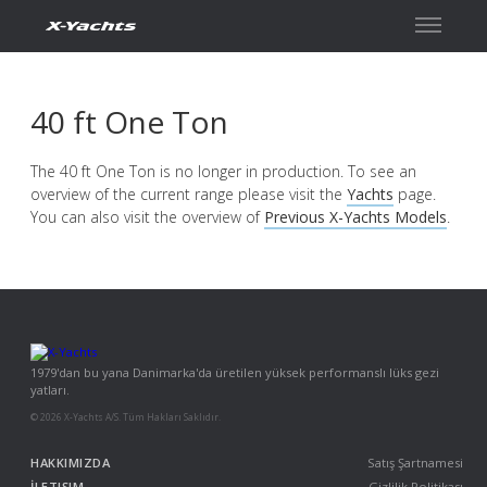
İletişim
40 ft One Ton
The 40 ft One Ton is no longer in production. To see an
overview of the current range please visit the
Yachts
page.
You can also visit the overview of
Previous X-Yachts Models
.
1979'dan bu yana Danimarka'da üretilen yüksek performanslı lüks gezi
yatları.
© 2026 X-Yachts A/S. Tüm Hakları Saklıdır.
HAKKIMIZDA
Satış Şartnamesi
İLETIŞIM
Gizlilik Politikası