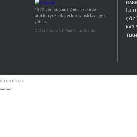
HAKK
Brazil
Israel
Xc 47
1979'dan bu yana Danimarka'da
İLET
Canada (East)
Lebanon
üretilen yüksek performanslı lüks gezi
Canada (West)
Qatar
ÇÖZ
yatları.
Chile
UAE
KARİ
© 2026 X-Yachts A/S. Tüm Hakları Saklıdır.
Peru
TEKN
Keşfedin
KONFİGÜRASYON
USA
XRacing
XR 41 RACE
XR
Keşfedin
KONFİGÜRASYON
Keşfe
Önceki Modeller
2'nci
Tüm önceki modelleri
X-Yach