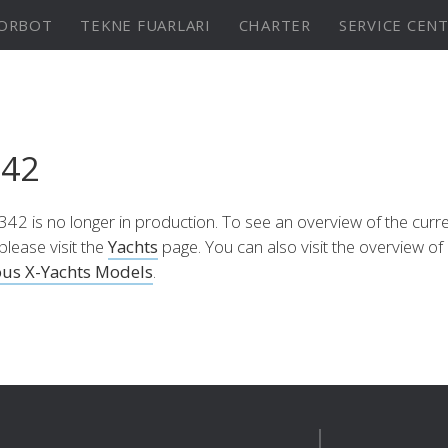
ORBOT
TEKNE FUARLARI
CHARTER
SERVICE CEN
X-Yachts Denmark
⁹ Mkll
X4⁶ MkII
X-Yachts A/S
342
Fjordagervej 21
6100 Haderslev
Ülkenizi Seçin
342 is no longer in production. To see an overview of the curr
din
KONFİGÜRASYON
Keşfedin
KONFİGÜR
Denmark
please visit the
Yachts
page. You can also visit the overview of
Tel:
+45 74 52 10 22
Ya da Uluslararası Sitemizi Ziyaret Edin
ous X-Yachts Models
.
Fax:
+45 74 53 03 97
Email:
info@x-yachts.com
Europe